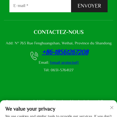
ENVOYER
CONTACTEZ-NOUS
Add: N° 763 Rue Fenghuangshan, Weihai, Province du Shandong
+86-18561267208
Email:
[email protected]
Tél: 0631-5764127
Droits d'auteur © 2025 par Shandong Mingliu Industrial Group
Co., Ltd
We value your privacy
We use cookies and similar tools to provide our services. If you don't