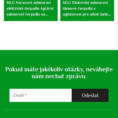
MLG Nerezové submersní
MLG Elektrické submerzní
elektrické čerpadlo Agrární
šlamové čerpadla s
submersní čerpadlo na
agitátorem pro odtok bahna
zavlažování hlubinné studny
a destilaci vody
Pokud máte jakékoliv otázky, neváhejte
nám nechat zprávu.
Odeslat