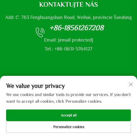
KONTAKTUJTE NÁS
Add: Č. 763 Fenghuangshan Road, Weihai, provincie Šandong
+86-18561267208
Email:
[email protected]
Tel.: +86-0631-5764127
Copyright © 2025 společnost Shandong Mingliu Industrial Group
We value your privacy
Co., Ltd.
We use cookies and similar tools to provide our services. If you don't
want to accept all cookies, click Personalize cookies.
Accept all
Personalize cookies
DOMOVSKÁ
PRODUKTY
E-MAIL
TEL.