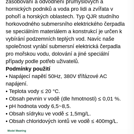
zásobování a odvodnění průmyslových a 
hornických podniků a voda pro lidi a zvířata v 
pohoří a horských oblastech. Typ QJR studního 
horkovodného submersního elektrického čerpadla 
se speciálním materiálem a konstrukcí je určen k 
vybírání podzemních teplých vod. Navíc naše 
společnost vyrábí submersní elektrická čerpadla 
pro mořskou vodu, dolování a jiné speciální 
případy podle potřeb uživatelů. 
Podmínky použití 
• Napájecí napětí 50Hz, 380V třífázové AC 
napájení. 
• Teplota vody ≤ 20 °C. 
• Obsah pevnin v vodě (dle hmotnosti) ≤ 0,01 %. 
• pH hodnota vody 6,5~8,5. 
• Obsah sídryku ve vodě ≤ 1,5mg/L. 
• Obsah chloridových iontů ve vodě ≤ 400mg/L. 