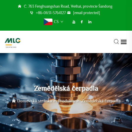
Č. 763 Fenghuangshan Road, Weihai, provincie Šandong
+86-0631-5764127
[email protected]
CS
Zemědělská čerpadla
Domovská stránka
>
Produkty
>
Zemědělská čerpadla