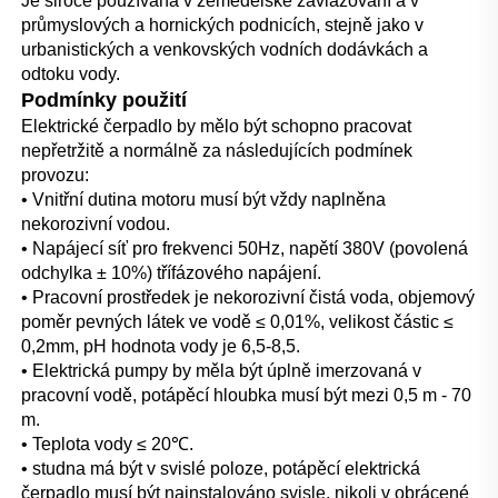
Je široce používána v zemědělské zavlažování a v 
průmyslových a hornických podnicích, stejně jako v 
urbanistických a venkovských vodních dodávkách a 
odtoku vody. 
Podmínky použití 
Elektrické čerpadlo by mělo být schopno pracovat 
nepřetržitě a normálně za následujících podmínek 
provozu: 
• Vnitřní dutina motoru musí být vždy naplněna 
nekorozivní vodou. 
• Napájecí síť pro frekvenci 50Hz, napětí 380V (povolená 
odchylka ± 10%) třífázového napájení. 
• Pracovní prostředek je nekorozivní čistá voda, objemový 
poměr pevných látek ve vodě ≤ 0,01%, velikost částic ≤ 
0,2mm, pH hodnota vody je 6,5-8,5. 
• Elektrická pumpy by měla být úplně imerzovaná v 
pracovní vodě, potápěcí hloubka musí být mezi 0,5 m - 70 
m. 
• Teplota vody ≤ 20℃. 
• studna má být v svislé poloze, potápěcí elektrická 
čerpadlo musí být nainstalováno svisle, nikoli v obrácené 