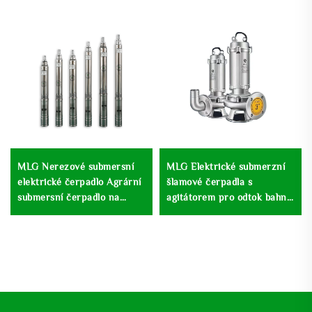
MLG Nerezové submersní
MLG Elektrické submerzní
elektrické čerpadlo Agrární
šlamové čerpadla s
submersní čerpadlo na
agitátorem pro odtok bahna
zavlažování hlubinné studny
a destilaci vody