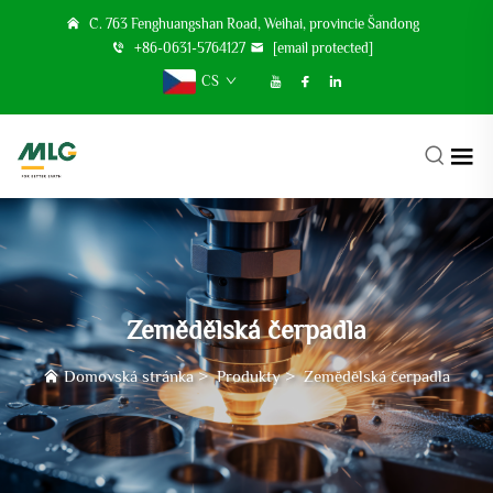
Č. 763 Fenghuangshan Road, Weihai, provincie Šandong
+86-0631-5764127
[email protected]
CS
Zemědělská čerpadla
Domovská stránka
>
Produkty
>
Zemědělská čerpadla