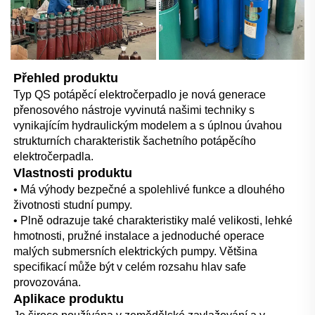
Přehled produktu   
Typ QS potápěcí elektročerpadlo je nová generace 
přenosového nástroje vyvinutá našimi techniky s 
vynikajícím hydraulickým modelem a s úplnou úvahou 
strukturních charakteristik šachetního potápěcího 
elektročerpadla. 
Vlastnosti produktu   
• Má výhody bezpečné a spolehlivé funkce a dlouhého 
životnosti studní pumpy. 
• Plně odrazuje také charakteristiky malé velikosti, lehké 
hmotnosti, pružné instalace a jednoduché operace 
malých submersních elektrických pumpy. Většina 
specifikací může být v celém rozsahu hlav safe 
provozována. 
Aplikace produktu   