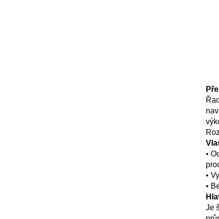
Pře
Řad
nav
výk
Roz
Vla
• O
pro
• V
• B
Hla
Je 
prů