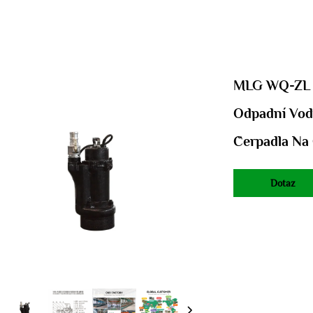
MLG WQ-ZL H
Odpadní Vod
Čerpadla Na
Dotaz