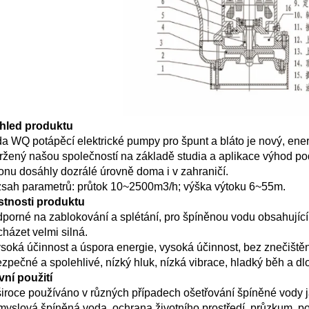
hled produktu   
a WQ potápěcí elektrické pumpy pro špunt a bláto je nový, energ
ržený našou společností na základě studia a aplikace výhod pod
onu dosáhly dozrálé úrovně doma i v zahraničí. 
sah parametrů: průtok 10~2500m3/h; výška výtoku 6~55m. 
stnosti produktu   
dporné na zablokování a splétání, pro špíněnou vodu obsahující 
cházet velmi silná. 
ysoká účinnost a úspora energie, vysoká účinnost, bez znečištěn
ezpečné a spolehlivé, nízký hluk, nízká vibrace, hladký běh a dl
vní použití 
široce používáno v různých případech ošetřování špíněné vody j
myslová špíněná voda, ochrana životního prostředí, průzkum, pot