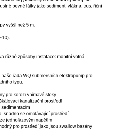
né pevné látky jako sediment, vlákna, trus, říční 
y vyšší než 5 m. 
~10). 
 různé způsoby instalace: mobilní volná 
a, naše řada WQ submersních elektropump pro 
dního typu. 
ny pro korozi vnímavé stoky 
kálovací kanalizační prostředí 
 sedimentacím 
 snadno se omotávající prostředí 
ouze jednofázovým napětím 
odný pro prostředí jako jsou swallow bazény 