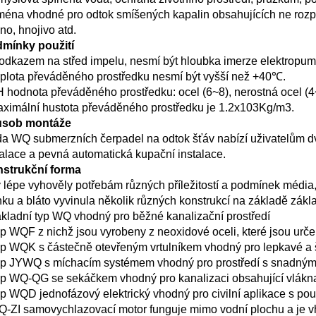
ména vhodné pro odtok smíšených kapalin obsahujících ne rozpust
no, hnojivo atd. 
mínky použití 
odkazem na střed impelu, nesmí být hloubka imerze elektropump
plota převáděného prostředku nesmí být vyšší než +40℃. 
 hodnota převáděného prostředku: ocel (6~8), nerostná ocel (4
ximální hustota převáděného prostředku je 1.2x103Kg/m3. 
sob montáže 
a WQ submerzních čerpadel na odtok šťáv nabízí uživatelům dva
talace a pevná automatická kupační instalace. 
strukční forma 
 lépe vyhověly potřebám různých příležitostí a podmínek médi
nku a bláto vyvinula několik různých konstrukcí na základě zákla
ákladní typ WQ vhodný pro běžné kanalizační prostředí 
yp WQF z nichž jsou vyrobeny z neoxidové oceli, které jsou urče
yp WQK s částečně otevřeným vrtulníkem vhodný pro lepkavé a š
yp JYWQ s míchacím systémem vhodný pro prostředí s snadným
yp WQ-QG se sekáčkem vhodný pro kanalizaci obsahující vlákna,
yp WQD jednofázový elektrický vhodný pro civilní aplikace s p
Q-ZI samovychlazovací motor funguje mimo vodní plochu a je vh