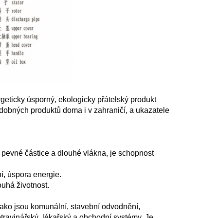
eticky úsporný, ekologicky přátelský produkt 
obných produktů doma i v zahraničí, a ukazatele 
pevné částice a dlouhé vlákna, je schopnost 
í, úspora energie. 
ouhá životnost. 
ako jsou komunální, stavební odvodnění, 
ravinářský, lékařský a obchodní systémy. Je 