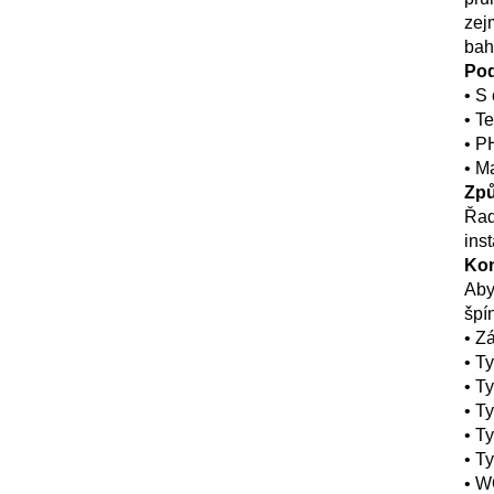
zej
bah
Pod
• 
S 
• 
Te
• 
PH
• 
Ma
Způ
Řad
ins
Kon
Aby
špí
• Z
• T
• T
• T
• T
• T
• W