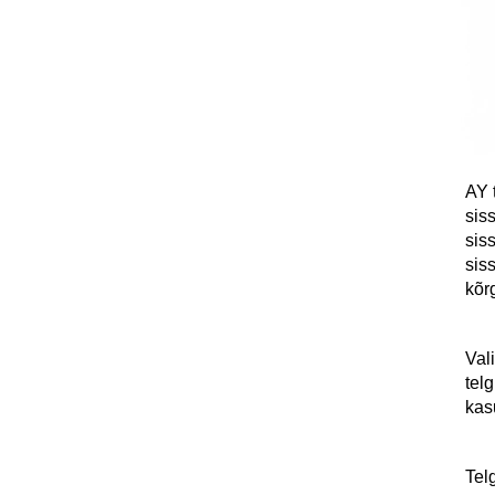
AY 
sis
sis
sis
kõr
Vali
tel
kas
Tel