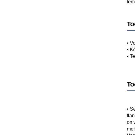
tem
To
• V
• K
• T
To
• 
Se
fla
on 
meh