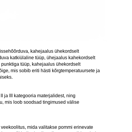
issehõõrduva, kahejaalus ühekordselt 
uva katkiülaline tüüp, ühejaalus kahekordselt 
punktiga tüüp, kahejaalus ühekordselt 
ge, mis sobib eriti hästi kõrgtemperatuursete ja 
iseks. 
 ja III kategooria materjalidest, ning 
u, mis loob soodsad tingimused välise 
 veekoolitus, mida valitakse pommi erinevate 