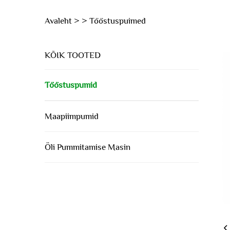
Avaleht >
>
Tööstuspuimed
KÕIK TOOTED
Tööstuspumid
Maapiimpumid
Öli Pummitamise Masin