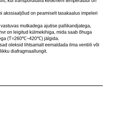
iis, kui transporditava keskmehi temperatuur on 
mi akssiaaljõud on peamiselt tasakaalus impeleri 
 vastuvas mutkadega ajutise pallikandjatega, 
hvr on leigitud külmekihiga, mida saab õhuga 
eega (T=260℃~420℃) jälgida. 
sad oleksid lihtsamalt eemaldada ilma ventiili või 
ikku diafragmaallungit. 