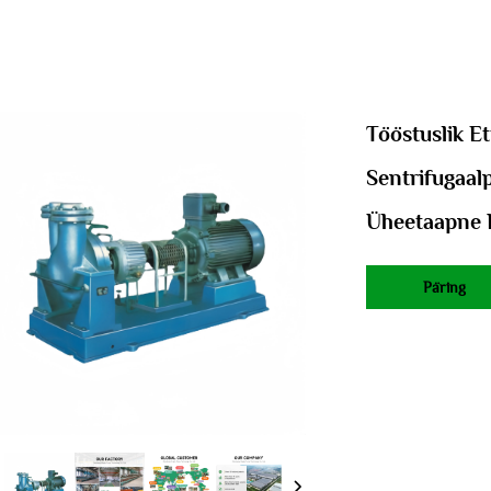
Tööstuslik E
Sentrifugaal
Üheetaapne 
Päring