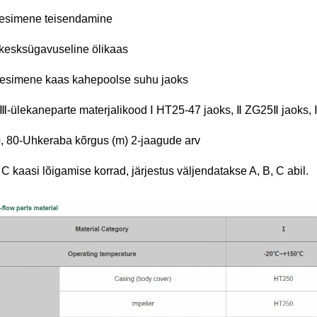
-esimene teisendamine 
-kesksügavuseline ölikaas 
-esimene kaas kahepoolse suhu jaoks 
, Ⅲ-ülekaneparte materjalikood Ⅰ HT25-47 jaoks, Ⅱ ZG25Ⅱ jaoks,
0, 80-Uhkeraba kõrgus (m) 2-jaagude arv 
, C kaasi lõigamise korrad, järjestus väljendatakse A, B, C abil. 