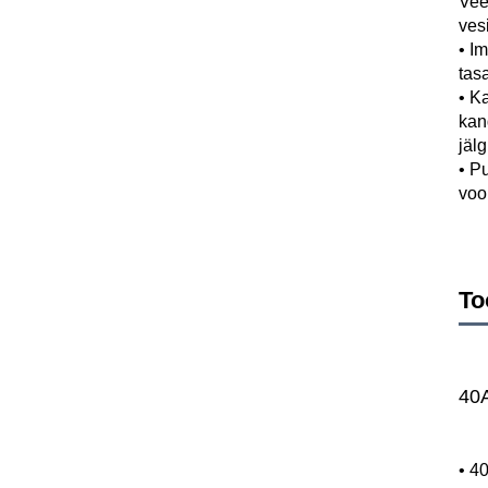
Vee
ves
• 
Im
tas
• 
Ka
kan
jäl
• 
Pu
voo
To
40
• 4