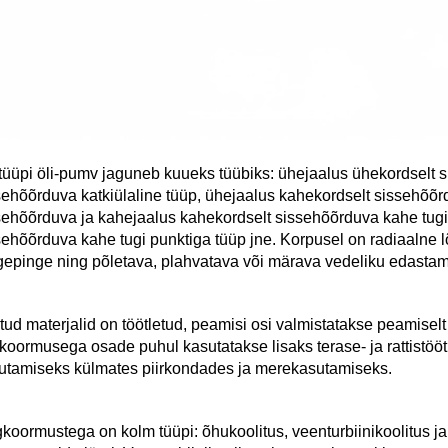
tüüpi öli-pumv jaguneb kuueks tüübiks: ühejaalus ühekordselt s
sehõõrduva katkiülaline tüüp, ühejaalus kahekordselt sissehõõrd
sehõõrduva ja kahejaalus kahekordselt sissehõõrduva kahe tugi 
sehõõrduva kahe tugi punktiga tüüp jne. Korpusel on radiaalne lõi
gepinge ning põletava, plahvatava või märava vedeliku edastam
tud materjalid on töötletud, peamisi osi valmistatakse peamiselt II
gkoormusega osade puhul kasutatakse lisaks terase- ja rattistööt
utamiseks külmates piirkondades ja merekasutamiseks. 
gkoormustega on kolm tüüpi: õhukoolitus, veenturbiinikoolitus ja