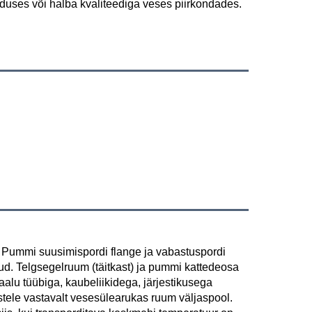
uuduses või halba kvaliteediga veses piirkondades. 
 Pummi suusimispordi flange ja vabastuspordi 
d. Telgsegelruum (täitkast) ja pummi kattedeosa 
alu tüübiga, kaubeliikidega, järjestikusega 
tele vastavalt vesesülearukas ruum väljaspool. 