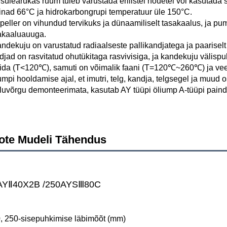
sülearukas ruum tuleb varustada erilistel nõuetel või kasutada s
inad 66°C ja hidrokarbongrupi temperatuur üle 150°C. 
peller on vihundud tervikuks ja dünaamiliselt tasakaalus, ja pu
akaaluauuga. 
ndekuju on varustatud radiaalseste pallikandjatega ja paariselt
djad on rasvitatud ohutükitaga rasvivisiga, ja kandekuju välispu
gida (T<120℃), samuti on võimalik faani (T=120℃~260℃) ja v
mpi hooldamise ajal, et imutri, telg, kandja, telgsegel ja muud o
luvõrgu demonteerimata, kasutab AY tüüpi öliump A-tüüpi paindl
ote Mudeli Tähendus
AYⅡ40X2B /250AYSⅢ80C 
0, 250-sisepuhkimise läbimõõt (mm) 