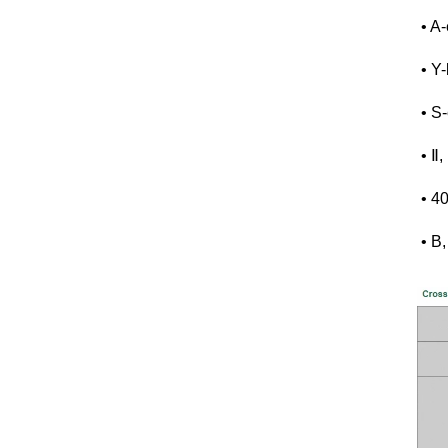
• A
• Y
• S
• Ⅱ
• 4
• B