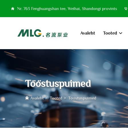
Nr. 763 Fenghuangshan tee, Weihai, Shandongi provints
Avaleht
Tooted
Tööstuspuimed
Avaleht
>
Tooted
>
Tööstuspuimed