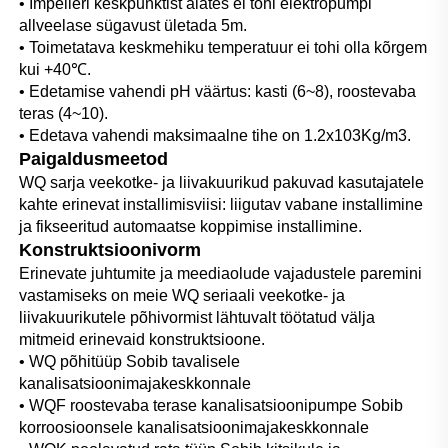
• Impelleri keskpunktist alates ei tohi elektropumpi 
allveelase sügavust ületada 5m. 
• Toimetatava keskmehiku temperatuur ei tohi olla kõrgem 
kui +40℃. 
• Edetamise vahendi pH väärtus: kasti (6~8), roostevaba 
teras (4~10). 
• Edetava vahendi maksimaalne tihe on 1.2x103Kg/m3. 
Paigaldusmeetod   
WQ sarja veekotke- ja liivakuurikud pakuvad kasutajatele 
kahte erinevat installimisviisi: liigutav vabane installimine 
ja fikseeritud automaatse koppimise installimine. 
Konstruktsioonivorm 
Erinevate juhtumite ja meediaolude vajadustele paremini 
vastamiseks on meie WQ seriaali veekotke- ja 
liivakuurikutele põhivormist lähtuvalt töötatud välja 
mitmeid erinevaid konstruktsioone. 
• WQ põhitüüp Sobib tavalisele 
kanalisatsioonimajakeskkonnale 
• WQF roostevaba terase kanalisatsioonipumpe Sobib 
korroosioonsele kanalisatsioonimajakeskkonnale 