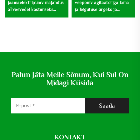
jaamaelektripumv majandus
veepomv agitaatoriga lama
allveevedel kastmiseks
ja leigutuse ärgeks ja
sügavajärg pumv
veeandmiseks
Palun Jäta Meile Sõnum, Kui Sul On
Midagi Küsida
Saada
KONTAKT