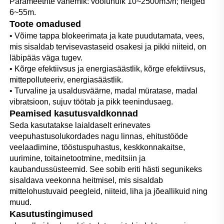
Parameetrite vahemik: vooluhulk 10~2500m3/h; heiged 
6~55m. 
Toote omadused 
• Võime tappa blokeerimata ja kate puudutamata, vees, 
mis sisaldab tervisevastaseid osakesi ja pikki niiteid, on 
läbipääs väga tugev. 
• Kõrge efektiivsus ja energiasäästlik, kõrge efektiivsus, 
mittepolluteeriv, energiasäästlik. 
• Turvaline ja usaldusväärne, madal müratase, madal 
vibratsioon, sujuv töötab ja pikk teenindusaeg. 
Peamised kasutusvaldkonnad 
Seda kasutatakse laialdaselt erinevates 
veepuhastusolukordades nagu linnas, ehitustööde 
veelaadimine, tööstuspuhastus, keskkonnakaitse, 
uurimine, toitainetootmine, meditsiin ja 
kaubandussüsteemid. See sobib eriti hästi segunikeks 
sisaldava veekonna heitmisel, mis sisaldab 
mittelohustuvaid peegleid, niiteid, liha ja jõeallikuid ning 
muud. 
Kasutustingimused 