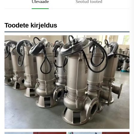
Ülevaade
Seotud tooted
Toodete kirjeldus