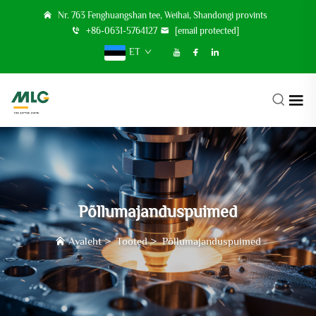
Nr. 763 Fenghuangshan tee, Weihai, Shandongi provints
+86-0631-5764127
[email protected]
ET
Põllumajanduspuimed
Avaleht
>
Tooted
>
Põllumajanduspuimed