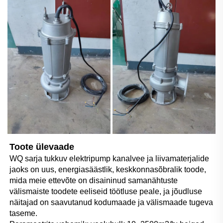
Toote ülevaade 
WQ sarja tukkuv elektripump kanalvee ja liivamaterjalide 
jaoks on uus, energiasäästlik, keskkonnasõbralik toode, 
mida meie ettevõte on disaininud samanähtuste 
välismaiste toodete eeliseid töötluse peale, ja jõudluse 
näitajad on saavutanud kodumaade ja välismaade tugeva 
taseme. 