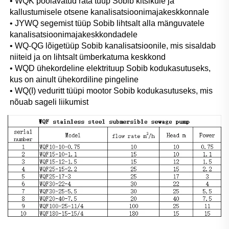
• WQK poolavatud rata tüüp Sobib kitsikule ja 
kallustumisele otsene kanalisatsioonimajakeskkonnale 
• JYWQ segemist tüüp Sobib lihtsalt alla mänguvatele 
kanalisatsioonimajakeskkondadele 
• WQ-QG lõigetüüp Sobib kanalisatsioonile, mis sisaldab 
niiteid ja on lihtsalt ümberkatuma keskkond 
• WQD ühekordeline elektrituup Sobib kodukasutuseks, 
kus on ainult ühekordiline pingeline 
• WQ(I) veduritt tüüpi mootor Sobib kodukasutuseks, mis 
nõuab sageli liikumist 