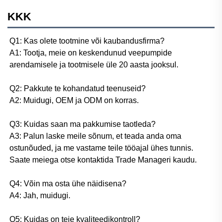
KKK
Q1: Kas olete tootmine või kaubandusfirma? 
A1: Tootja, meie on keskendunud veepumpide 
arendamisele ja tootmisele üle 20 aasta jooksul. 
Q2: Pakkute te kohandatud teenuseid? 
A2: Muidugi, OEM ja ODM on korras. 
Q3: Kuidas saan ma pakkumise taotleda? 
A3: Palun laske meile sõnum, et teada anda oma 
ostunõuded, ja me vastame teile tööajal ühes tunnis. 
Saate meiega otse kontaktida Trade Manageri kaudu. 
Q4: Võin ma osta ühe näidisena? 
A4: Jah, muidugi. 
Q5: Kuidas on teie kvaliteedikontroll? 