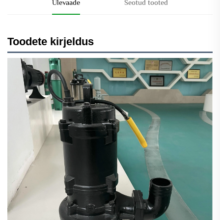
Ülevaade
Seotud tooted
Toodete kirjeldus