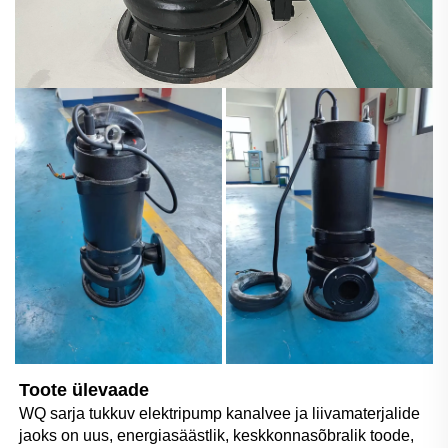
Toote ülevaade 
WQ sarja tukkuv elektripump kanalvee ja liivamaterjalide 
jaoks on uus, energiasäästlik, keskkonnasõbralik toode, 