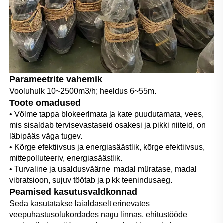
Parameetrite vahemik
Vooluhulk 10~2500m3/h; heeldus 6~55m. 
Toote omadused 
• Võime tappa blokeerimata ja kate puudutamata, vees, 
mis sisaldab tervisevastaseid osakesi ja pikki niiteid, on 
läbipääs väga tugev. 
• Kõrge efektiivsus ja energiasäästlik, kõrge efektiivsus, 
mittepolluteeriv, energiasäästlik. 
• Turvaline ja usaldusväärne, madal müratase, madal 
vibratsioon, sujuv töötab ja pikk teenindusaeg. 
Peamised kasutusvaldkonnad 
Seda kasutatakse laialdaselt erinevates 
veepuhastusolukordades nagu linnas, ehitustööde 