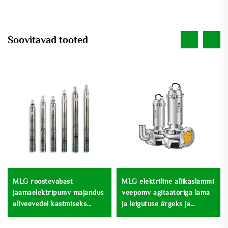
Soovitavad tooted
MLG roostevabast
MLG elektriline allikaslammi
jaamaelektripumv majandus
veepomv agitaatoriga lama
allveevedel kastmiseks
ja leigutuse ärgeks ja
sügavajärg pumv
veeandmiseks