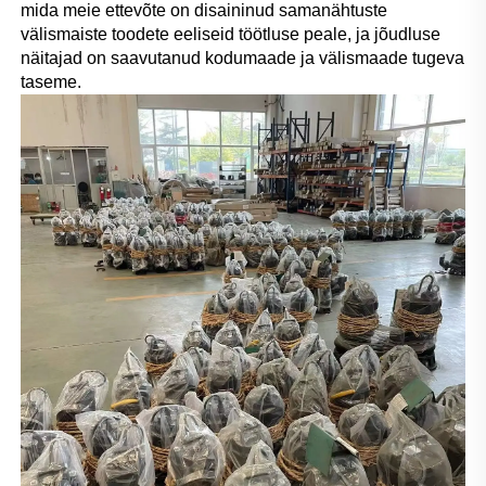
mida meie ettevõte on disaininud samanähtuste 
välismaiste toodete eeliseid töötluse peale, ja jõudluse 
näitajad on saavutanud kodumaade ja välismaade tugeva 
taseme. 