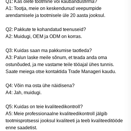
Q1: Kas olete tootmine või kaubandusfirma? 
A1: Tootja, meie on keskendunud veepumpide 
arendamisele ja tootmisele üle 20 aasta jooksul. 
Q2: Pakkute te kohandatud teenuseid? 
A2: Muidugi, OEM ja ODM on korras. 
Q3: Kuidas saan ma pakkumise taotleda? 
A3: Palun laske meile sõnum, et teada anda oma 
ostunõuded, ja me vastame teile tööajal ühes tunnis. 
Saate meiega otse kontaktida Trade Manageri kaudu. 
Q4: Võin ma osta ühe näidisena? 
A4: Jah, muidugi. 
Q5: Kuidas on teie kvaliteedikontroll? 
A5: Meie professionaalne kvaliteedikontroll jälgib 
tootmisprotsessi jooksul kvaliteeti ja teeb kvaliteeditööde 
enne saadetist. 