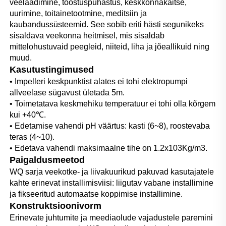
veelaadimine, tööstuspuhastus, keskkonnakaitse, 
uurimine, toitainetootmine, meditsiin ja 
kaubandussüsteemid. See sobib eriti hästi segunikeks 
sisaldava veekonna heitmisel, mis sisaldab 
mittelohustuvaid peegleid, niiteid, liha ja jõeallikuid ning 
muud. 
Kasutustingimused 
• Impelleri keskpunktist alates ei tohi elektropumpi 
allveelase sügavust ületada 5m. 
• Toimetatava keskmehiku temperatuur ei tohi olla kõrgem 
kui +40℃. 
• Edetamise vahendi pH väärtus: kasti (6~8), roostevaba 
teras (4~10). 
• Edetava vahendi maksimaalne tihe on 1.2x103Kg/m3. 
Paigaldusmeetod   
WQ sarja veekotke- ja liivakuurikud pakuvad kasutajatele 
kahte erinevat installimisviisi: liigutav vabane installimine 
ja fikseeritud automaatse koppimise installimine. 
Konstruktsioonivorm 
Erinevate juhtumite ja meediaolude vajadustele paremini 