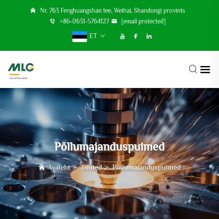
Nr. 763 Fenghuangshan tee, Weihai, Shandongi provints
+86-0631-5764127
[email protected]
ET
Põllumajanduspuimed
Avaleht
>
Tooted
>
Põllumajanduspuimed