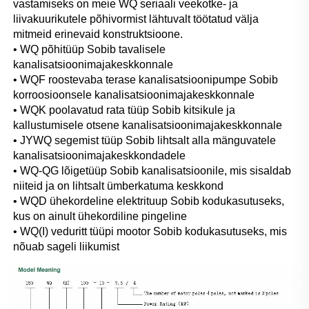
vastamiseks on meie WQ seriaali veekotke- ja 
liivakuurikutele põhivormist lähtuvalt töötatud välja 
mitmeid erinevaid konstruktsioone. 
• WQ põhitüüp Sobib tavalisele 
kanalisatsioonimajakeskkonnale 
• WQF roostevaba terase kanalisatsioonipumpe Sobib 
korroosioonsele kanalisatsioonimajakeskkonnale 
• WQK poolavatud rata tüüp Sobib kitsikule ja 
kallustumisele otsene kanalisatsioonimajakeskkonnale 
• JYWQ segemist tüüp Sobib lihtsalt alla mänguvatele 
kanalisatsioonimajakeskkondadele 
• WQ-QG lõigetüüp Sobib kanalisatsioonile, mis sisaldab 
niiteid ja on lihtsalt ümberkatuma keskkond 
• WQD ühekordeline elektrituup Sobib kodukasutuseks, 
kus on ainult ühekordiline pingeline 
• WQ(I) veduritt tüüpi mootor Sobib kodukasutuseks, mis 
nõuab sageli liikumist 