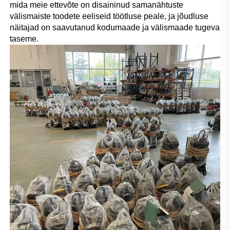
mida meie ettevõte on disaininud samanähtuste 
välismaiste toodete eeliseid töötluse peale, ja jõudluse 
näitajad on saavutanud kodumaade ja välismaade tugeva 
taseme. 