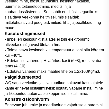
veelaadimine, tööstuspuhastus, keskkonnakaitse, 
uurimine, toitainetootmine, meditsiin ja 
kaubandussüsteemid. See sobib eriti hästi segunikeks 
sisaldava veekonna heitmisel, mis sisaldab 
mittelohustuvaid peegleid, niiteid, liha ja jõeallikuid ning 
muud. 
Kasutustingimused 
• Impelleri keskpunktist alates ei tohi elektropumpi 
allveelase sügavust ületada 5m. 
• Toimetatava keskmehiku temperatuur ei tohi olla kõrgem 
kui +40℃. 
• Edetamise vahendi pH väärtus: kasti (6~8), roostevaba 
teras (4~10). 
• Edetava vahendi maksimaalne tihe on 1.2x103Kg/m3. 
Paigaldusmeetod   
WQ sarja veekotke- ja liivakuurikud pakuvad kasutajatele 
kahte erinevat installimisviisi: liigutav vabane installimine 
ja fikseeritud automaatse koppimise installimine. 
Konstruktsioonivorm 
Erinevate juhtumite ja meediaolude vajadustele paremini 