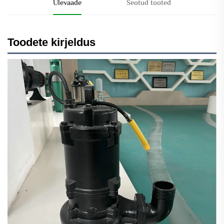
Ülevaade
Seotud tooted
Toodete kirjeldus