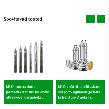
Soovitavad tooted
MLG roostevabast
MLG elektriline allikaslammi
jaamaelektripumv majandus
veepomv agitaatoriga lama
allveevedel kastmiseks
ja leigutuse ärgeks ja
sügavajärg pumv
veeandmiseks