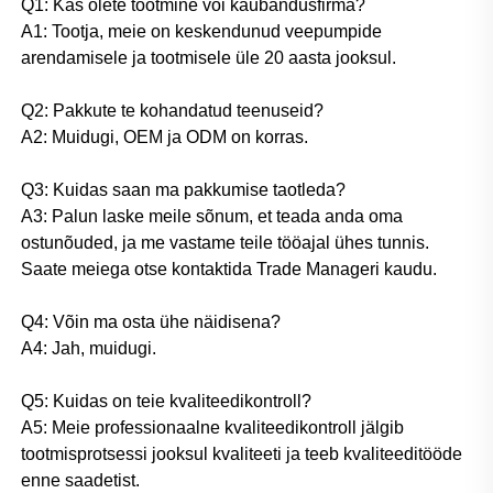
Q1: Kas olete tootmine või kaubandusfirma? 
A1: Tootja, meie on keskendunud veepumpide 
arendamisele ja tootmisele üle 20 aasta jooksul. 
Q2: Pakkute te kohandatud teenuseid? 
A2: Muidugi, OEM ja ODM on korras. 
Q3: Kuidas saan ma pakkumise taotleda? 
A3: Palun laske meile sõnum, et teada anda oma 
ostunõuded, ja me vastame teile tööajal ühes tunnis. 
Saate meiega otse kontaktida Trade Manageri kaudu. 
Q4: Võin ma osta ühe näidisena? 
A4: Jah, muidugi. 
Q5: Kuidas on teie kvaliteedikontroll? 
A5: Meie professionaalne kvaliteedikontroll jälgib 
tootmisprotsessi jooksul kvaliteeti ja teeb kvaliteeditööde 
enne saadetist. 