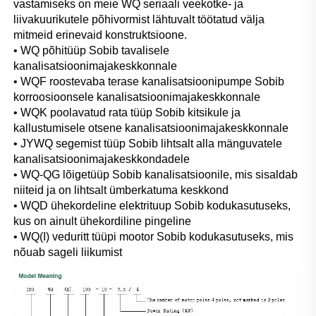
vastamiseks on meie WQ seriaali veekotke- ja 
liivakuurikutele põhivormist lähtuvalt töötatud välja 
mitmeid erinevaid konstruktsioone. 
• WQ põhitüüp Sobib tavalisele 
kanalisatsioonimajakeskkonnale 
• WQF roostevaba terase kanalisatsioonipumpe Sobib 
korroosioonsele kanalisatsioonimajakeskkonnale 
• WQK poolavatud rata tüüp Sobib kitsikule ja 
kallustumisele otsene kanalisatsioonimajakeskkonnale 
• JYWQ segemist tüüp Sobib lihtsalt alla mänguvatele 
kanalisatsioonimajakeskkondadele 
• WQ-QG lõigetüüp Sobib kanalisatsioonile, mis sisaldab 
niiteid ja on lihtsalt ümberkatuma keskkond 
• WQD ühekordeline elektrituup Sobib kodukasutuseks, 
kus on ainult ühekordiline pingeline 
• WQ(I) veduritt tüüpi mootor Sobib kodukasutuseks, mis 
nõuab sageli liikumist 