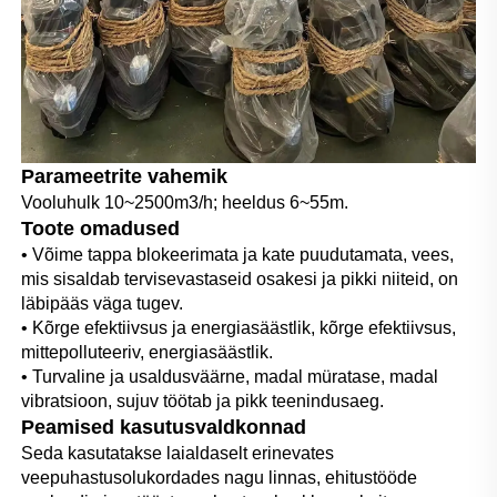
Parameetrite vahemik
Vooluhulk 10~2500m3/h; heeldus 6~55m. 
Toote omadused 
• Võime tappa blokeerimata ja kate puudutamata, vees, 
mis sisaldab tervisevastaseid osakesi ja pikki niiteid, on 
läbipääs väga tugev. 
• Kõrge efektiivsus ja energiasäästlik, kõrge efektiivsus, 
mittepolluteeriv, energiasäästlik. 
• Turvaline ja usaldusväärne, madal müratase, madal 
vibratsioon, sujuv töötab ja pikk teenindusaeg. 
Peamised kasutusvaldkonnad 
Seda kasutatakse laialdaselt erinevates 
veepuhastusolukordades nagu linnas, ehitustööde 