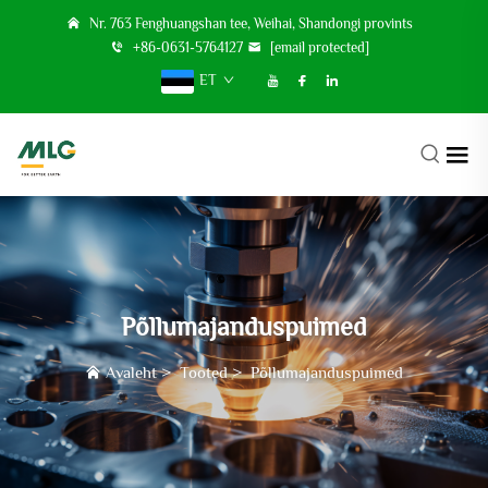
Nr. 763 Fenghuangshan tee, Weihai, Shandongi provints
+86-0631-5764127
[email protected]
ET
Põllumajanduspuimed
Avaleht
>
Tooted
>
Põllumajanduspuimed