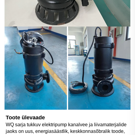
Toote ülevaade 
WQ sarja tukkuv elektripump kanalvee ja liivamaterjalide 
jaoks on uus, energiasäästlik, keskkonnasõbralik toode, 