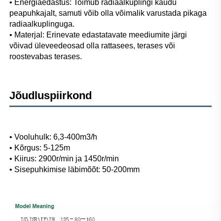
• Energiaedastus: Toimub radiaalkuplingi kaudu 
peapuhkajalt, samuti võib olla võimalik varustada pikaga 
radiaalkuplinguga. 
• Materjal: Erinevate edastatavate meediumite järgi 
võivad üleveedeosad olla rattasees, terases või 
roostevabas terases. 
Jõudluspiirkond 
• Vooluhulk: 6,3-400m3/h 
• Kõrgus: 5-125m 
• Kiirus: 2900r/min ja 1450r/min 
• Sisepuhkimise läbimõõt: 50-200mm 