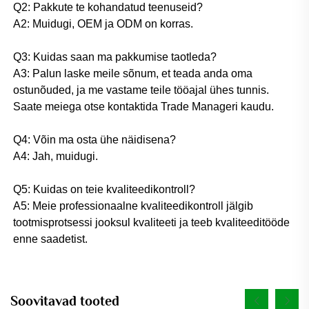
Q2: Pakkute te kohandatud teenuseid? 
A2: Muidugi, OEM ja ODM on korras. 
Q3: Kuidas saan ma pakkumise taotleda? 
A3: Palun laske meile sõnum, et teada anda oma 
ostunõuded, ja me vastame teile tööajal ühes tunnis. 
Saate meiega otse kontaktida Trade Manageri kaudu. 
Q4: Võin ma osta ühe näidisena? 
A4: Jah, muidugi. 
Q5: Kuidas on teie kvaliteedikontroll? 
A5: Meie professionaalne kvaliteedikontroll jälgib 
tootmisprotsessi jooksul kvaliteeti ja teeb kvaliteeditööde 
enne saadetist. 
Soovitavad tooted