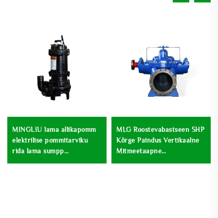
MINGLIU lama allikapomm
MLG Roostevabastseen 5HP
elektrilise pommitarviku
Kõrge Paindus Vertikaalne
rida lama sumpp
Mitmeetaapne
pommitarvik
Suurenduspumpe
Sentrifuugne Madal Kiirus
Looduselik Vesi Käsitlemine