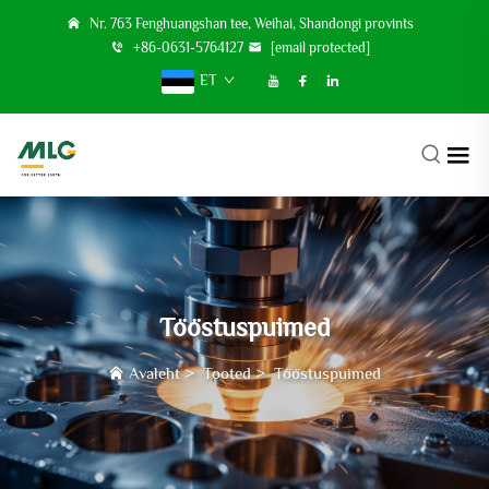
Nr. 763 Fenghuangshan tee, Weihai, Shandongi provints
+86-0631-5764127
[email protected]
ET
Tööstuspuimed
Avaleht
>
Tooted
>
Tööstuspuimed