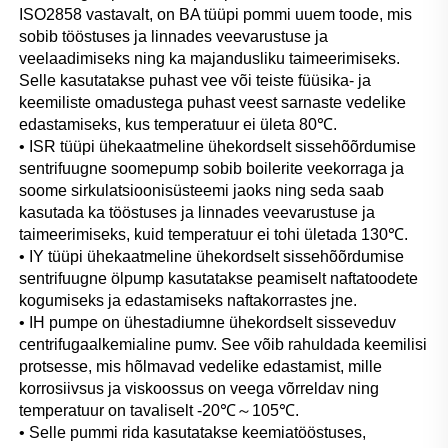
ISO2858 vastavalt, on BA tüüpi pommi uuem toode, mis 
sobib tööstuses ja linnades veevarustuse ja 
veelaadimiseks ning ka majandusliku taimeerimiseks. 
Selle kasutatakse puhast vee või teiste füüsika- ja 
keemiliste omadustega puhast veest sarnaste vedelike 
edastamiseks, kus temperatuur ei ületa 80℃. 
• ISR tüüpi ühekaatmeline ühekordselt sissehõõrdumise 
sentrifuugne soomepump sobib boilerite veekorraga ja 
soome sirkulatsioonisüsteemi jaoks ning seda saab 
kasutada ka tööstuses ja linnades veevarustuse ja 
taimeerimiseks, kuid temperatuur ei tohi ületada 130℃. 
• IY tüüpi ühekaatmeline ühekordselt sissehõõrdumise 
sentrifuugne ölpump kasutatakse peamiselt naftatoodete 
kogumiseks ja edastamiseks naftakorrastes jne. 
• IH pumpe on ühestadiumne ühekordselt sisseveduv 
centrifugaalkemialine pumv. See võib rahuldada keemilisi 
protsesse, mis hõlmavad vedelike edastamist, mille 
korrosiivsus ja viskoossus on veega võrreldav ning 
temperatuur on tavaliselt -20℃～105℃. 
• Selle pummi rida kasutatakse keemiatööstuses, 