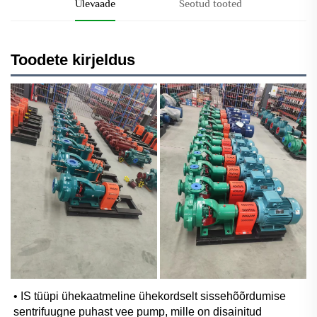
Ülevaade
Seotud tooted
Toodete kirjeldus
• IS tüüpi ühekaatmeline ühekordselt sissehõõrdumise 
sentrifuugne puhast vee pump, mille on disainitud 