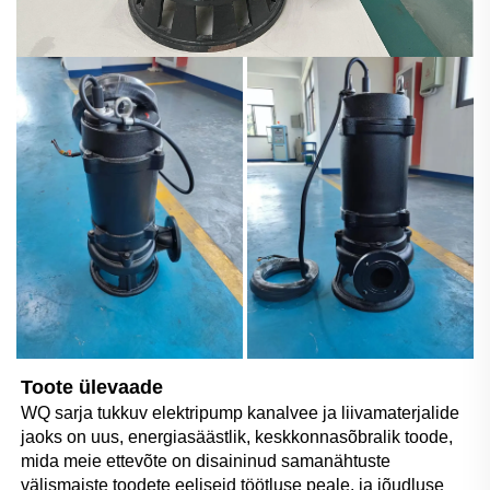
Toote ülevaade 
WQ sarja tukkuv elektripump kanalvee ja liivamaterjalide 
jaoks on uus, energiasäästlik, keskkonnasõbralik toode, 
mida meie ettevõte on disaininud samanähtuste 
välismaiste toodete eeliseid töötluse peale, ja jõudluse 