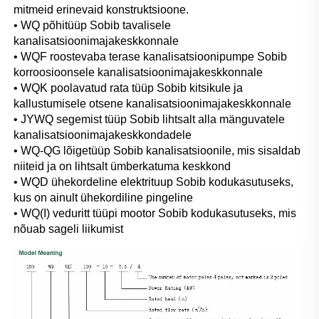
mitmeid erinevaid konstruktsioone. 
• WQ põhitüüp Sobib tavalisele 
kanalisatsioonimajakeskkonnale 
• WQF roostevaba terase kanalisatsioonipumpe Sobib 
korroosioonsele kanalisatsioonimajakeskkonnale 
• WQK poolavatud rata tüüp Sobib kitsikule ja 
kallustumisele otsene kanalisatsioonimajakeskkonnale 
• JYWQ segemist tüüp Sobib lihtsalt alla mänguvatele 
kanalisatsioonimajakeskkondadele 
• WQ-QG lõigetüüp Sobib kanalisatsioonile, mis sisaldab 
niiteid ja on lihtsalt ümberkatuma keskkond 
• WQD ühekordeline elektrituup Sobib kodukasutuseks, 
kus on ainult ühekordiline pingeline 
• WQ(I) veduritt tüüpi mootor Sobib kodukasutuseks, mis 
nõuab sageli liikumist 