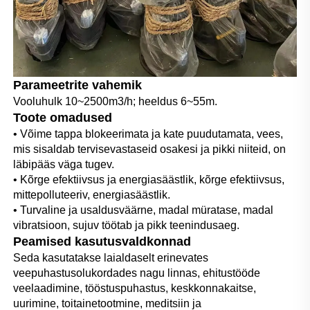
Parameetrite vahemik
Vooluhulk 10~2500m3/h; heeldus 6~55m. 
Toote omadused 
• Võime tappa blokeerimata ja kate puudutamata, vees, 
mis sisaldab tervisevastaseid osakesi ja pikki niiteid, on 
läbipääs väga tugev. 
• Kõrge efektiivsus ja energiasäästlik, kõrge efektiivsus, 
mittepolluteeriv, energiasäästlik. 
• Turvaline ja usaldusväärne, madal müratase, madal 
vibratsioon, sujuv töötab ja pikk teenindusaeg. 
Peamised kasutusvaldkonnad 
Seda kasutatakse laialdaselt erinevates 
veepuhastusolukordades nagu linnas, ehitustööde 
veelaadimine, tööstuspuhastus, keskkonnakaitse, 
uurimine, toitainetootmine, meditsiin ja 