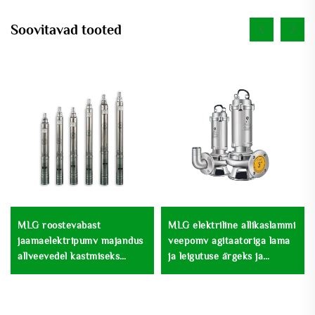
Soovitavad tooted
MLG roostevabast
MLG elektriline allikaslammi
jaamaelektripumv majandus
veepomv agitaatoriga lama
allveevedel kastmiseks
ja leigutuse ärgeks ja
sügavajärg pumv
veeandmiseks