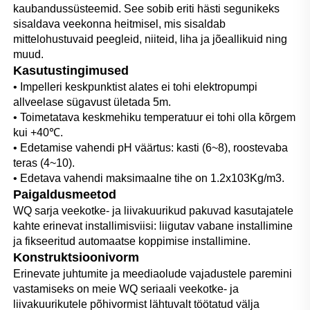
kaubandussüsteemid. See sobib eriti hästi segunikeks 
sisaldava veekonna heitmisel, mis sisaldab 
mittelohustuvaid peegleid, niiteid, liha ja jõeallikuid ning 
muud. 
Kasutustingimused 
• Impelleri keskpunktist alates ei tohi elektropumpi 
allveelase sügavust ületada 5m. 
• Toimetatava keskmehiku temperatuur ei tohi olla kõrgem 
kui +40℃. 
• Edetamise vahendi pH väärtus: kasti (6~8), roostevaba 
teras (4~10). 
• Edetava vahendi maksimaalne tihe on 1.2x103Kg/m3. 
Paigaldusmeetod   
WQ sarja veekotke- ja liivakuurikud pakuvad kasutajatele 
kahte erinevat installimisviisi: liigutav vabane installimine 
ja fikseeritud automaatse koppimise installimine. 
Konstruktsioonivorm 
Erinevate juhtumite ja meediaolude vajadustele paremini 
vastamiseks on meie WQ seriaali veekotke- ja 
liivakuurikutele põhivormist lähtuvalt töötatud välja 