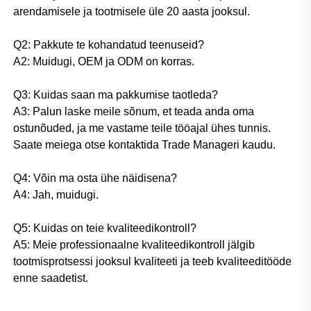
arendamisele ja tootmisele üle 20 aasta jooksul. 
Q2: Pakkute te kohandatud teenuseid? 
A2: Muidugi, OEM ja ODM on korras. 
Q3: Kuidas saan ma pakkumise taotleda? 
A3: Palun laske meile sõnum, et teada anda oma 
ostunõuded, ja me vastame teile tööajal ühes tunnis. 
Saate meiega otse kontaktida Trade Manageri kaudu. 
Q4: Võin ma osta ühe näidisena? 
A4: Jah, muidugi. 
Q5: Kuidas on teie kvaliteedikontroll? 
A5: Meie professionaalne kvaliteedikontroll jälgib 
tootmisprotsessi jooksul kvaliteeti ja teeb kvaliteeditööde 
enne saadetist. 