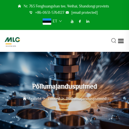
Nr. 763 Fenghuangshan tee, Weihai, Shandongi provints
+86-0631-5764127
[email protected]
ET
Põllumajanduspuimed
Avaleht
>
Tooted
>
Põllumajanduspuimed