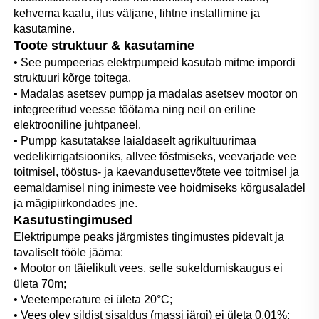
kehvema kaalu, ilus väljane, lihtne installimine ja 
kasutamine. 
Toote struktuur & kasutamine 
• See pumpeerias elektrpumpeid kasutab mitme impordi 
struktuuri kõrge toitega. 
• Madalas asetsev pumpp ja madalas asetsev mootor on 
integreeritud veesse töötama ning neil on eriline 
elektrooniline juhtpaneel. 
• Pumpp kasutatakse laialdaselt agrikultuurimaa 
vedelikirrigatsiooniks, allvee tõstmiseks, veevarjade vee 
toitmisel, tööstus- ja kaevandusettevõtete vee toitmisel ja 
eemaldamisel ning inimeste vee hoidmiseks kõrgusaladel 
ja mägipiirkondades jne. 
Kasutustingimused 
Elektripumpe peaks järgmistes tingimustes pidevalt ja 
tavaliselt tööle jääma: 
• Mootor on täielikult vees, selle sukeldumiskaugus ei 
ületa 70m; 
• 
Veetemperature ei ületa 20°C; 
• Vees olev sildist sisaldus (massi järgi) ei ületa 0,01%; 