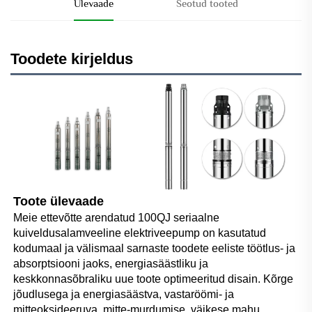
Ülevaade
Seotud tooted
Toodete kirjeldus
Toote ülevaade 
Meie ettevõtte arendatud 100QJ seriaalne 
kuiveldusalamveeline elektriveepump on kasutatud 
kodumaal ja välismaal sarnaste toodete eeliste töötlus- ja 
absorptsiooni jaoks, energiasäästliku ja 
keskkonnasõbraliku uue toote optimeeritud disain. Kõrge 
jõudlusega ja energiasäästva, vastaröömi- ja 
mitteoksideeruva, mitte-murdumise, väikese mahu, 