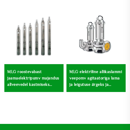
MLG roostevabast
MLG elektriline allikaslammi
jaamaelektripumv majandus
veepomv agitaatoriga lama
allveevedel kastmiseks
ja leigutuse ärgeks ja
sügavajärg pumv
veeandmiseks