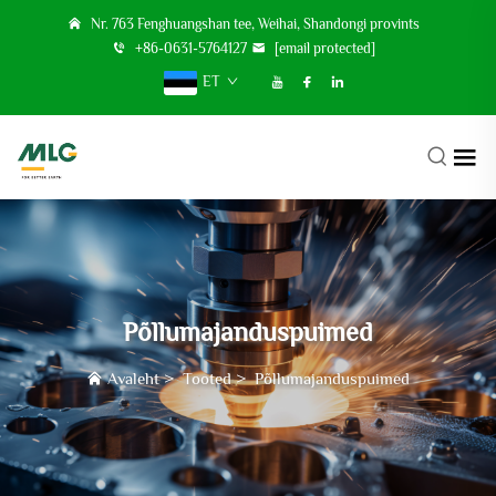
Nr. 763 Fenghuangshan tee, Weihai, Shandongi provints
+86-0631-5764127
[email protected]
ET
Põllumajanduspuimed
Avaleht
>
Tooted
>
Põllumajanduspuimed