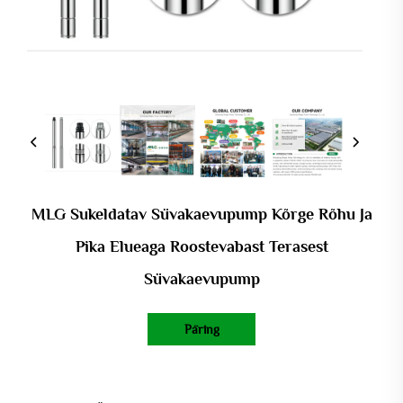
MLG Sukeldatav Süvakaevupump Kõrge Rõhu Ja
Pika Elueaga Roostevabast Terasest
Süvakaevupump
Päring