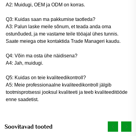
A2: Muidugi, OEM ja ODM on korras. 
Q3: Kuidas saan ma pakkumise taotleda? 
A3: Palun laske meile sõnum, et teada anda oma 
ostunõuded, ja me vastame teile tööajal ühes tunnis. 
Saate meiega otse kontaktida Trade Manageri kaudu. 
Q4: Võin ma osta ühe näidisena? 
A4: Jah, muidugi. 
Q5: Kuidas on teie kvaliteedikontroll? 
A5: Meie professionaalne kvaliteedikontroll jälgib 
tootmisprotsessi jooksul kvaliteeti ja teeb kvaliteeditööde 
enne saadetist. 
Soovitavad tooted