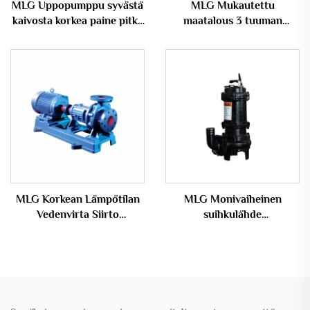
MLG Uppopumppu syvästä
MLG Mukautettu
kaivosta korkea paine pitkä
maatalous 3 tuuman
käyttöikä
sähköinen uppopumppu 7,5
ruostumattomasta
hv uppopumppu
teräksestä valmistettu
uppopumppu
syväkaivopumppu
MLG Korkean Lämpötilan
MLG Monivaiheinen
Vedenvirta Siirto
suihkulähde
Sentrifugaalipumpu
keskipakoisrauta korkean
Kuumasta
paineen ruuvipumppu
Termoliukuöljypumppi
Myyntiin