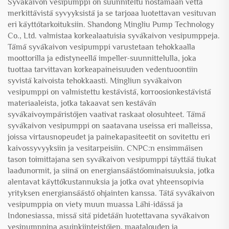
Syväkaivon vesipumppi on suunniteltu nostamaan vettä
merkittävistä syvyyksistä ja se tarjoaa luotettavan vesituvan
eri käyttötarkoituksiin. Shandong Mingliu Pump Technology
Co., Ltd. valmistaa korkealaatuisia syväkaivon vesipumppeja.
Tämä syväkaivon vesipumppi varustetaan tehokkaalla
moottorilla ja edistyneellä impeller-suunnittelulla, joka
tuottaa tarvittavan korkeapaineisuuden vedentuoontiin
syvistä kaivoista tehokkaasti. Mingliun syväkaivon
vesipumppi on valmistettu kestävistä, korroosionkestävistä
materiaaleista, jotka takaavat sen kestävän
syväkaivoympäristöjen vaativat raskaat olosuhteet. Tämä
syväkaivon vesipumppi on saatavana useissa eri malleissa,
joissa virtausnopeudet ja painekapasiteetit on sovitettu eri
kaivossyvyyksiin ja vesitarpeisiin. CNPC:n ensimmäisen
tason toimittajana sen syväkaivon vesipumppi täyttää tiukat
laadunormit, ja siinä on energiansäästöominaisuuksia, jotka
alentavat käyttökustannuksia ja jotka ovat yhteensopivia
yrityksen energiansäästö ohjainten kanssa. Tätä syväkaivon
vesipumppia on viety muun muassa Lähi-idässä ja
Indonesiassa, missä sitä pidetään luotettavana syväkaivon
vesipumppina asuinkiinteistöjen, maatalouden ja