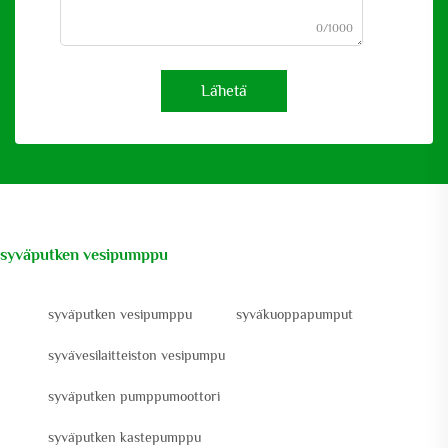
0/1000
Lähetä
syväputken vesipumppu
syväputken vesipumppu
syväkuoppapumput
syvävesilaitteiston vesipumpu
syväputken pumppumoottori
syväputken kastepumppu