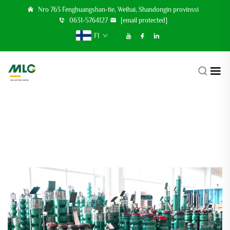
Nro 763 Fenghuangshan-tie, Weihai, Shandongin provinssi
0631-5764127
[email protected]
FI