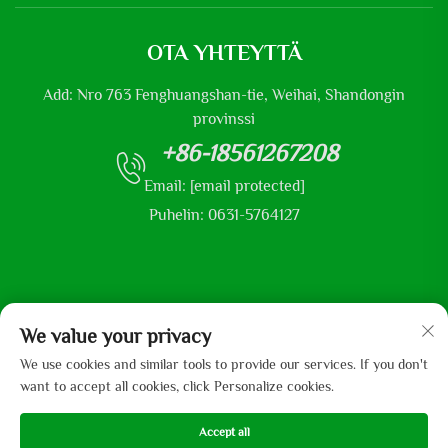
OTA YHTEYTTÄ
Add: Nro 763 Fenghuangshan-tie, Weihai, Shandongin
provinssi
+86-18561267208
Email:
[email protected]
Puhelin: 0631-5764127
Tekijänoikeudet © 2025 Shandong Mingliu Industrial Group Co.,
We value your privacy
Ltd
We use cookies and similar tools to provide our services. If you don't
want to accept all cookies, click Personalize cookies.
Accept all