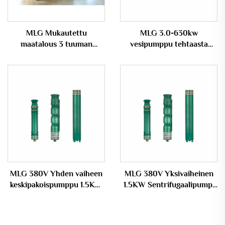
MLG Mukautettu
MLG 3.0-630kw
maatalous 3 tuuman
vesipumppu tehtaasta
sähköinen uppopumppu 7,5
suoraan myyntiin korkean
hv uppopumppu
paineen teollinen
uppopumppu
kierrätysvetopumppu
MLG 380V Yhden vaiheen
MLG 380V Yksivaiheinen
keskipakoispumppu 1.5KW
1.5KW Sentrifugaalipumpi
tukkeutumaton
Lihavankeskinen
uppoteräspumppu
Rautaleikkausvedenpoisto
Jätetehokas Sumpupumpi