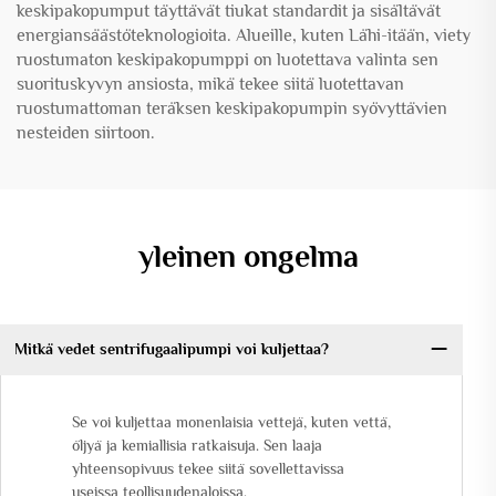
keskipakopumput täyttävät tiukat standardit ja sisältävät
energiansäästöteknologioita. Alueille, kuten Lähi-itään, viety
ruostumaton keskipakopumppi on luotettava valinta sen
suorituskyvyn ansiosta, mikä tekee siitä luotettavan
ruostumattoman teräksen keskipakopumpin syövyttävien
nesteiden siirtoon.
yleinen ongelma
Mitkä vedet sentrifugaalipumpi voi kuljettaa?
Se voi kuljettaa monenlaisia vettejä, kuten vettä,
öljyä ja kemiallisia ratkaisuja. Sen laaja
yhteensopivuus tekee siitä sovellettavissa
useissa teollisuudenaloissa.