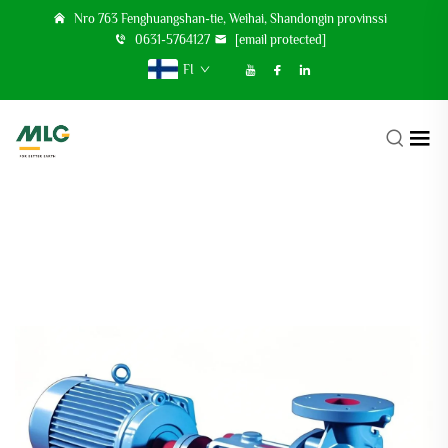
Nro 763 Fenghuangshan-tie, Weihai, Shandongin provinssi
0631-5764127
[email protected]
FI