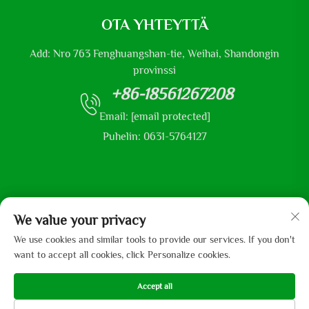
OTA YHTEYTTÄ
Add: Nro 763 Fenghuangshan-tie, Weihai, Shandongin
provinssi
+86-18561267208
Email:
[email protected]
Puhelin: 0631-5764127
Tekijänoikeudet © 2025 Shandong Mingliu Industrial Group Co.,
We value your privacy
Ltd
We use cookies and similar tools to provide our services. If you don't
want to accept all cookies, click Personalize cookies.
Accept all