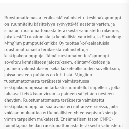
Ruostumattomasta teräksestä valmistettu keskipakopumppi
on suunniteltu käsittelyyn syövyttäviä nesteitä varten, ja
siinä on ruostumattomasta teräksestä valmistettu rakenne,
joka kestää ruostumista ja kemiallisia vaurioita, ja Shandong
Mingliun pumpputekniikka Oy tuottaa korkealaatuisia
ruostumattomasta teräksestä valmistettuja
keskipakopumppuja. Tämä ruostumaton teräspumppi
soveltuu kemialliseen jalostukseen, elintarvikkeiden ja
juomien valmistukseen sekä lääketeollisuuden sovelluksiin,
joissa nesteen puhtaus on kriittistä. Mingliun
ruostumattomasta teräksestä valmistetussa
keskipakopumpissa on tarkasti suunnitellut impellerit, jotka
takaavat tehokkaan virran ja paineen säilyttäen nesteen
eheyden. Ruostumattomasta teräksestä valmistettu
keskipakopumppi on saatavana eri mittausversioissa, joita
voidaan mukauttaa eri kemiallisten yhteensopivuuksien ja
virran tarpeiden mukaisesti. Ensimmäisen tason CNPC-
toimittajana heidän ruostumattomasta teräksestä valmistetut