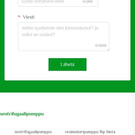
0/200
Viesti
0/1000
Lähetä
sentrifugaalipumppu
sentrifugaalipumppu
vesimotoripumppu 1hp hinta