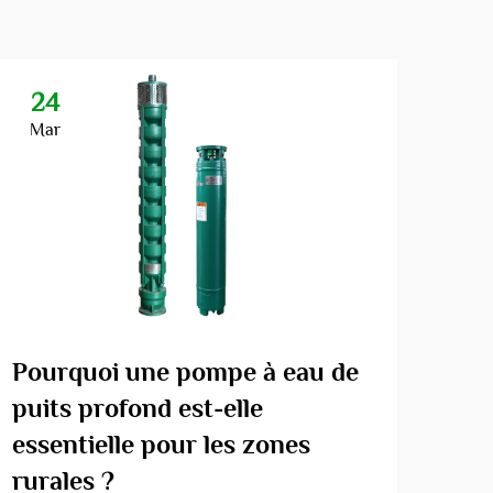
24
2
Mar
Ma
Com
Pourquoi une pompe à eau de
pom
puits profond est-elle
vot
essentielle pour les zones
rurales ?