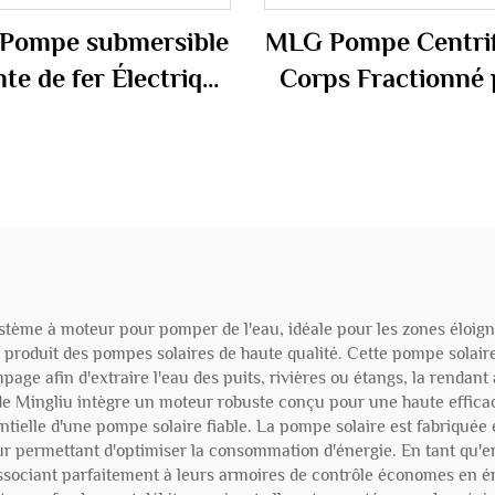
Pompe submersible
MLG Pompe Centrif
nte de fer Électrique
Corps Fractionné
0CV Pression basse
l'Eau Horizontale 
éorie centrifuge
Centrifuge Électr
aitement des eaux
pour le Désembu
ées Puits profond
Boue
stème à moteur pour pomper de l'eau, idéale pour les zones éloigné
produit des pompes solaires de haute qualité. Cette pompe solaire
e afin d'extraire l'eau des puits, rivières ou étangs, la rendant ad
de Mingliu intègre un moteur robuste conçu pour une haute effica
elle d'une pompe solaire fiable. La pompe solaire est fabriquée en
leur permettant d'optimiser la consommation d'énergie. En tant qu'e
s'associant parfaitement à leurs armoires de contrôle économes en é