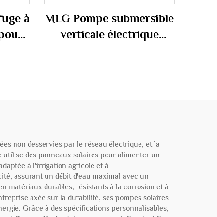
uge à
MLG Pompe submersible
 pour
verticale électrique
Pompe
multi-étages QS pour
ique
forage profond destinée
age
à l'irrigation agricole
es non desservies par le réseau électrique, et la
 utilise des panneaux solaires pour alimenter un
aptée à l'irrigation agricole et à
cité, assurant un débit d'eau maximal avec un
 matériaux durables, résistants à la corrosion et à
ntreprise axée sur la durabilité, ses pompes solaires
nergie. Grâce à des spécifications personnalisables,