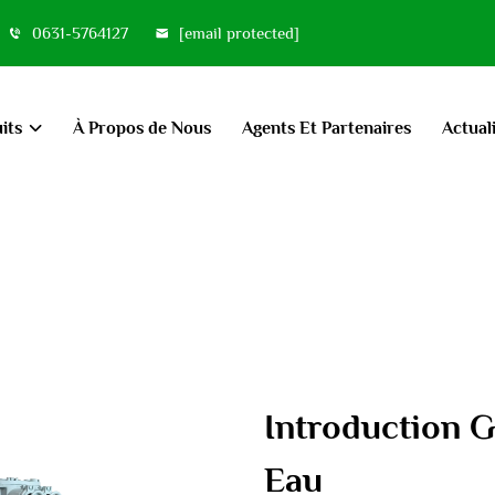
0631-5764127
[email protected]
its
À Propos de Nous
Agents Et Partenaires
Actual
Introduction G
Eau