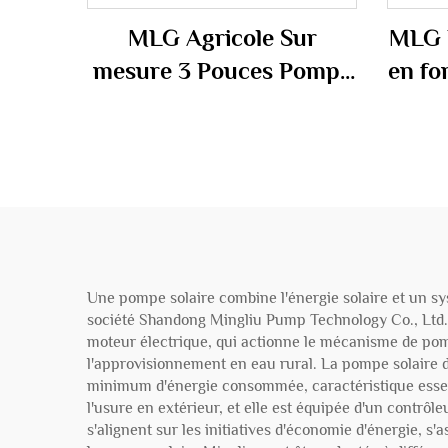
MLG Agricole Sur
MLG 
mesure 3 Pouces Pompe
en fo
submersible électrique
5CV/1
7,5 CV Pompe
Th
submersible Pompe
Tr
submersible
us
Une pompe solaire combine l'énergie solaire et un sy
société Shandong Mingliu Pump Technology Co., Ltd. 
moteur électrique, qui actionne le mécanisme de pompag
l'approvisionnement en eau rural. La pompe solaire 
minimum d'énergie consommée, caractéristique essenti
l'usure en extérieur, et elle est équipée d'un contrô
s'alignent sur les initiatives d'économie d'énergie, 