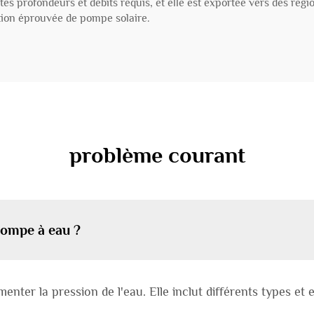
es profondeurs et débits requis, et elle est exportée vers des régio
ution éprouvée de pompe solaire.
problème courant
 pompe à eau ?
enter la pression de l'eau. Elle inclut différents types et e