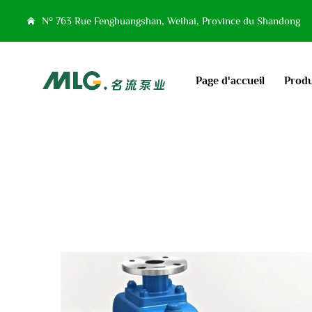
N° 763 Rue Fenghuangshan, Weihai, Province du Shandong
Page d'accueil
Produ