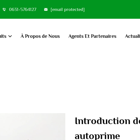
0631-5764127
[email protected]
its
À Propos de Nous
Agents Et Partenaires
Actual
Introduction d
autoprime