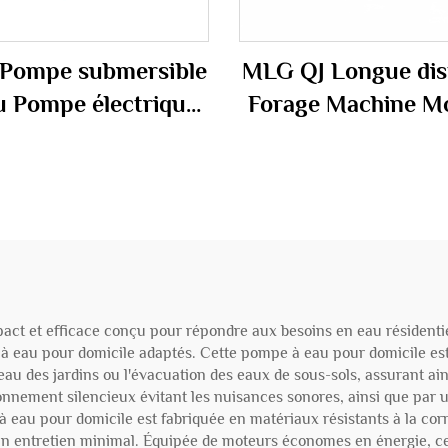
Pompe submersible
MLG QJ Longue dis
u Pompe électrique
Forage Machine M
r puits agricoles
Centrifuge Submer
pe à eau de petite
Profonde Irrigat
taille
Pompe à eau soute
ct et efficace conçu pour répondre aux besoins en eau résidenti
eau pour domicile adaptés. Cette pompe à eau pour domicile est i
 eau des jardins ou l'évacuation des eaux de sous-sols, assurant a
onnement silencieux évitant les nuisances sonores, ainsi que par
au pour domicile est fabriquée en matériaux résistants à la corros
 un entretien minimal. Équipée de moteurs économes en énergie, ce