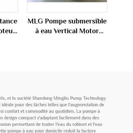
tance
MLG Pompe submersible
oteur
à eau Vertical Motor
sible
Driven Pompe
ion
submersible à boue
rraine
els, et la société Shandong Mingliu Pump Technology
déale pour des tâches telles que l'augmentation de
insi confort et commodité au quotidien. La pompe à
 un design compact s'adaptant facilement dans des
ion permettant de traiter l'eau du robinet et l'eau
tte pompe à eau pour domicile réduit la facture