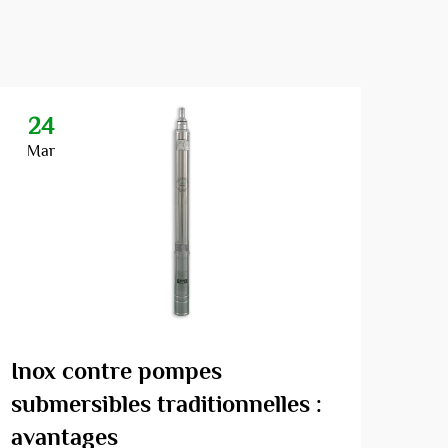
24
2
Mar
Ma
Inox contre pompes
Pou
submersibles traditionnelles :
pui
avantages
ess