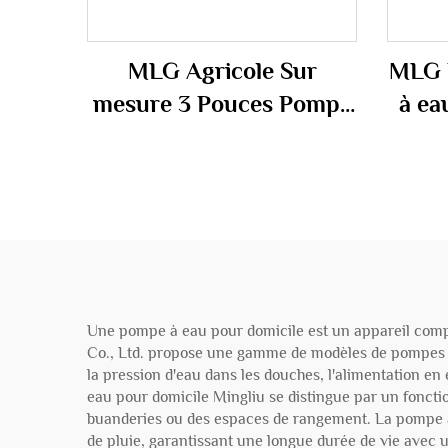
MLG Agricole Sur
MLG 
mesure 3 Pouces Pompe
à ea
submersible électrique
pou
7,5 CV Pompe
Pom
submersible Pompe
submersible
Une pompe à eau pour domicile est un appareil compa
Co., Ltd. propose une gamme de modèles de pompes à 
la pression d'eau dans les douches, l'alimentation en
eau pour domicile Mingliu se distingue par un foncti
buanderies ou des espaces de rangement. La pompe à e
de pluie, garantissant une longue durée de vie avec