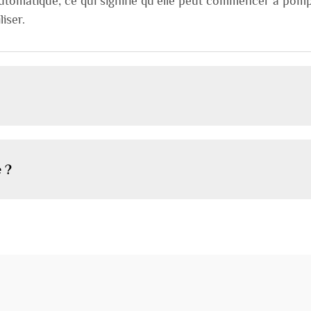
automatique, ce qui signifie qu'elle peut commencer à pom
liser.
 ?