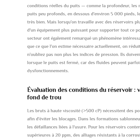
conditions réelles du puits — comme la profondeur, les n
puits peu profonds, en dessous d'environ 5 000 pieds, 
très bien. Mais lorsqu'on travaille avec des réservoirs pl
d'un équipement plus puissant pour supporter tout ce poi
secteur ont également remarqué un phénomène intéressa
que ce que l'on estime nécessaire actuellement, on réduit
n'oubliez pas non plus les indices de pression. Ils doiven
lorsque le puits est fermé, car des fluides peuvent parfo
dysfonctionnements.
Évaluation des conditions du réservoir : v
fond de trou
Les bruts à haute viscosité (>500 cP) nécessitent des p
afin d'éviter les blocages. Dans les formations sablonne
les défaillances liées à l'usure. Pour les réservoirs con
supérieures à 20 ppm, des alliages résistants à la corros