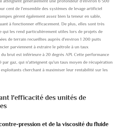
ui atteignent généralement une profondeur d'environ 6 500
ur cent de l'ensemble des systèmes de levage artificiel
ompes gèrent également assez bien la teneur en sable,
ant à fonctionner efficacement. De plus, elles sont très
 qui les rend particulièrement utiles lors de projets de
ées de terrain recueillies auprès d'environ 1 200 puits
cier parviennent à extraire le pétrole à un taux
 du brut est inférieure à 20 degrés API. Cette performance
é par gaz, qui n'atteignent qu'un taux moyen de récupération
s exploitants cherchant à maximiser leur rentabilité sur les
t l'efficacité des unités de
les
contre-pression et de la viscosité du fluide