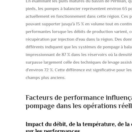
En examinant les puits matures du bassin de Permian, q
pieds, les pompes à balancier représentent environ 63 po
actuellement en fonctionnement dans cette région. Ces p
pouvant supporter jusqu'à 15 % en volume tout en continu
performantes lorsque les débits de production varient, ce
récupération par injection d'eau dans la région. Des donn
différents indiquent que les systèmes de pompage à balan
impressionnant de 87 % dans les réservoirs où la densité
surpasse largement celle des techniques de levage assist
d'environ 72 %. Cette différence est significative pour le
champs plus anciens.
Facteurs de performance influençan
pompage dans les opérations réel
Impact du débit, de la température, de la 
sur les performances