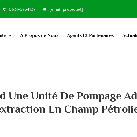
0631-5764127
[email protected]
its
À Propos de Nous
Agents Et Partenaires
Actual
nd Une Unité De Pompage Ad
extraction En Champ Pétrolie