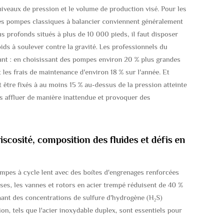
iveaux de pression et le volume de production visé. Pour les
les pompes classiques à balancier conviennent généralement
us profonds situés à plus de 10 000 pieds, il faut disposer
ds à soulever contre la gravité. Les professionnels du
nt : en choisissant des pompes environ 20 % plus grandes
 les frais de maintenance d'environ 18 % sur l'année. Et
t être fixés à au moins 15 % au-dessus de la pression atteinte
is affluer de manière inattendue et provoquer des
iscosité, composition des fluides et défis en
ompes à cycle lent avec des boîtes d'engrenages renforcées
uses, les vannes et rotors en acier trempé réduisent de 40 %
tenant des concentrations de sulfure d'hydrogène (H₂S)
ion, tels que l'acier inoxydable duplex, sont essentiels pour