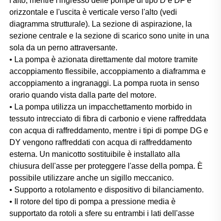
l'alto, mentre l'ingresso delle pompe di tipo D e DF è 
orizzontale e l'uscita è verticale verso l'alto (vedi 
diagramma strutturale). La sezione di aspirazione, la 
sezione centrale e la sezione di scarico sono unite in una 
sola da un perno attraversante. 
• La pompa è azionata direttamente dal motore tramite 
accoppiamento flessibile, accoppiamento a diaframma e 
accoppiamento a ingranaggi. La pompa ruota in senso 
orario quando vista dalla parte del motore. 
• La pompa utilizza un impacchettamento morbido in 
tessuto intrecciato di fibra di carbonio e viene raffreddata 
con acqua di raffreddamento, mentre i tipi di pompe DG e 
DY vengono raffreddati con acqua di raffreddamento 
esterna. Un manicotto sostituibile è installato alla 
chiusura dell'asse per proteggere l'asse della pompa. È 
possibile utilizzare anche un sigillo meccanico. 
• Supporto a rotolamento e dispositivo di bilanciamento. 
• Il rotore del tipo di pompa a pressione media è 
supportato da rotoli a sfere su entrambi i lati dell'asse 