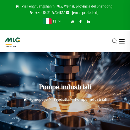
Via Fenghuangshan n. 763, Weihai, provincia del Shandong
+86-0631-5764127
[email protected]
IT
Pompe industriali
Homepage
>
Prodotti
>
Pompe industriali