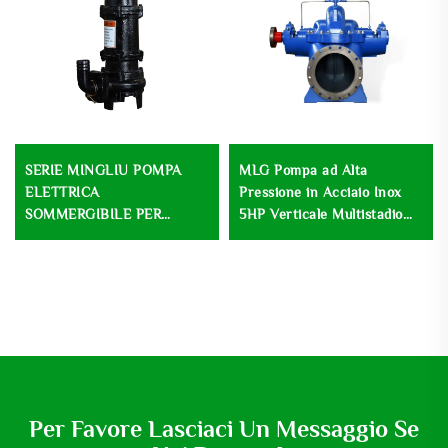
SERIE MINGLIU POMPA
MLG Pompa ad Alta
ELETTRICA
Pressione in Acciaio Inox
SOMMERGIBILE PER
5HP Verticale Multistadio
FANGHI POMPA
Pompa di Sollevamento
SOMMERGIBILE PER
Centrifuga a Basse Velocità
ACQUA DI SCARICO E
per Trattamento delle
FANGHI
Acque reflue
Per Favore Lasciaci Un Messaggio Se