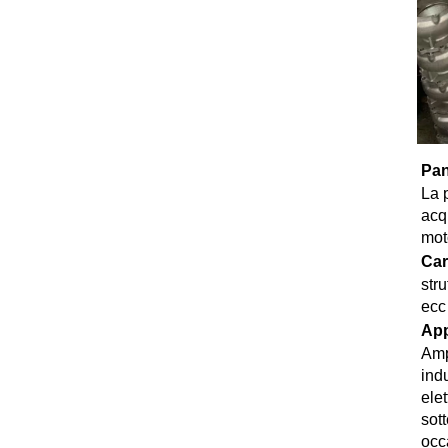
Pan
La 
acq
mot
Car
stru
ecc 
App
Ampi
ind
ele
sot
occ