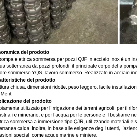
oramica del prodotto   
pompa elettrica sommersa per pozzi QJF in acciaio inox è un insi
ua sotterranea da pozzi profondi, il principale corpo della pom
ore sommerso YQS, lavoro sommerso. Realizzato in acciaio ino
atteristiche del prodotto   
ttura chiusa, dimensioni ridotte, peso leggero, facile installazio
Merit. 
licazione del prodotto 
amente utilizzato per l'irrigazione dei terreni agricoli, per il rif
ustriali e minerarie, e per l'acqua per le persone e il bestiame n
ttrica sommersa a immersione tipo QJR, utilizzando materiali e str
terranea calda. Inoltre, in base alle esigenze degli utenti, l'az
asioni speciali come acque marine e miniere. 