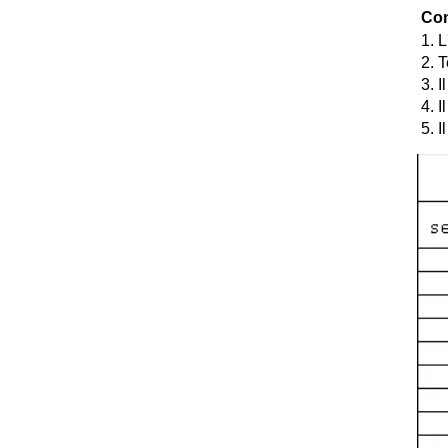
Con
1. 
2. 
3. I
4. 
5. I