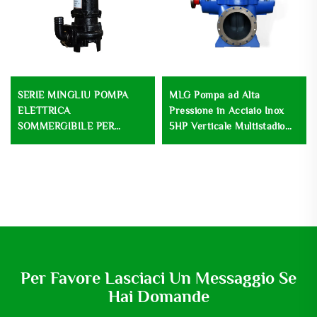
SERIE MINGLIU POMPA
MLG Pompa ad Alta
ELETTRICA
Pressione in Acciaio Inox
SOMMERGIBILE PER
5HP Verticale Multistadio
FANGHI POMPA
Pompa di Sollevamento
SOMMERGIBILE PER
Centrifuga a Basse Velocità
ACQUA DI SCARICO E
per Trattamento delle
FANGHI
Acque reflue
Per Favore Lasciaci Un Messaggio Se
Hai Domande