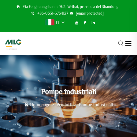
Via Fenghuangshan n. 763, Weihai, provincia del Shandong
+86-0631-5764127
[email protected]
IT
Pompe industriali
Homepage
>
Prodotti
>
Pompe industriali