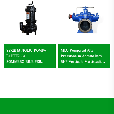
SERIE MINGLIU POMPA
MLG Pompa ad Alta
ELETTRICA
Pressione in Acciaio Inox
SOMMERGIBILE PER
5HP Verticale Multistadio
FANGHI POMPA
Pompa di Sollevamento
SOMMERGIBILE PER
Centrifuga a Basse Velocità
ACQUA DI SCARICO E
per Trattamento delle
FANGHI
Acque reflue