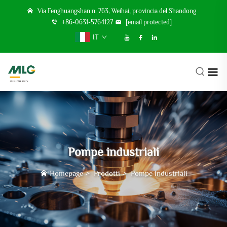
Via Fenghuangshan n. 763, Weihai, provincia del Shandong
+86-0631-5764127
[email protected]
IT
Pompe industriali
Homepage
>
Prodotti
>
Pompe industriali