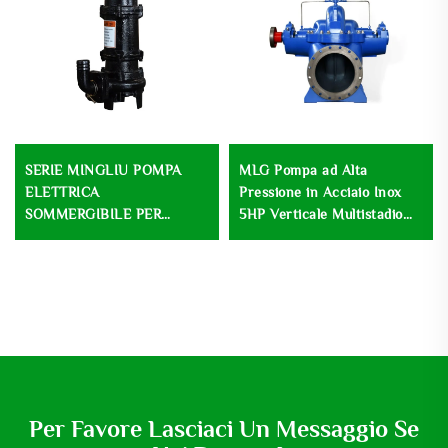
SERIE MINGLIU POMPA
MLG Pompa ad Alta
ELETTRICA
Pressione in Acciaio Inox
SOMMERGIBILE PER
5HP Verticale Multistadio
FANGHI POMPA
Pompa di Sollevamento
SOMMERGIBILE PER
Centrifuga a Basse Velocità
ACQUA DI SCARICO E
per Trattamento delle
FANGHI
Acque reflue
Per Favore Lasciaci Un Messaggio Se