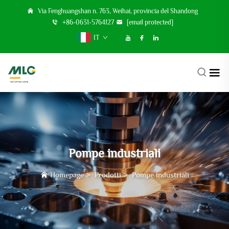
Via Fenghuangshan n. 763, Weihai, provincia del Shandong
+86-0631-5764127
[email protected]
IT
Pompe industriali
Homepage
>
Prodotti
>
Pompe industriali