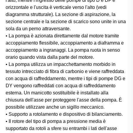
l'alto, mentre l'ingresso delle pompe di tipo D e DF è 
orizzontale e l'uscita è verticale verso l'alto (vedi 
diagramma strutturale). La sezione di aspirazione, la 
sezione centrale e la sezione di scarico sono unite in una 
sola da un perno attraversante. 
• La pompa è azionata direttamente dal motore tramite 
accoppiamento flessibile, accoppiamento a diaframma e 
accoppiamento a ingranaggi. La pompa ruota in senso 
orario quando vista dalla parte del motore. 
• La pompa utilizza un impacchettamento morbido in 
tessuto intrecciato di fibra di carbonio e viene raffreddata 
con acqua di raffreddamento, mentre i tipi di pompe DG e 
DY vengono raffreddati con acqua di raffreddamento 
esterna. Un manicotto sostituibile è installato alla 
chiusura dell'asse per proteggere l'asse della pompa. È 
possibile utilizzare anche un sigillo meccanico. 
• Supporto a rotolamento e dispositivo di bilanciamento. 
• Il rotore del tipo di pompa a pressione media è 
supportato da rotoli a sfere su entrambi i lati dell'asse 