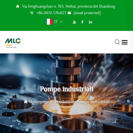
Via Fenghuangshan n. 763, Weihai, provincia del Shandong
+86-0631-5764127
[email protected]
IT
Pompe industriali
Homepage
>
Prodotti
>
Pompe industriali