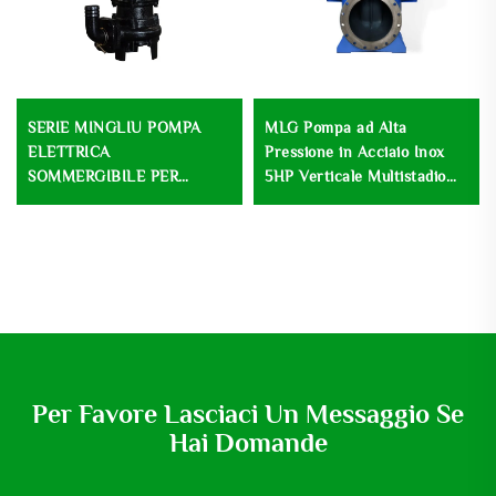
SERIE MINGLIU POMPA
MLG Pompa ad Alta
ELETTRICA
Pressione in Acciaio Inox
SOMMERGIBILE PER
5HP Verticale Multistadio
FANGHI POMPA
Pompa di Sollevamento
SOMMERGIBILE PER
Centrifuga a Basse Velocità
ACQUA DI SCARICO E
per Trattamento delle
FANGHI
Acque reflue
Per Favore Lasciaci Un Messaggio Se
Hai Domande