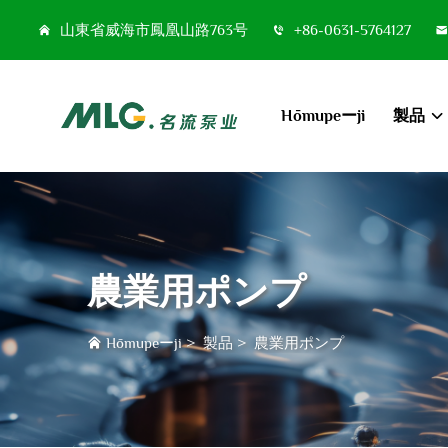
山東省威海市鳳凰山路763号
+86-0631-5764127
Hōmupeーji
製品
農業用ポンプ
Hōmupeーji
>
製品
>
農業用ポンプ