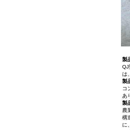
製品
Q
は
製品
コ
あ
製
農
構
に