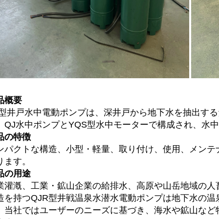
概要   
J型井戸水中電動ポンプは、深井戸から地下水を抽出す
、QJ水中ポンプとYQS型水中モーターで構成され、水中
の特徴   
ンパクトな構造、小型・軽量、取り付け、使用、メンテ
ります。 
品の用途 
業灌漑、工業・鉱山企業の給排水、高原や山岳地域の人
造を持つQJR型井戦温泉水潜水電動ポンプは地下水の
、当社ではユーザーのニーズに基づき、海水や鉱山など