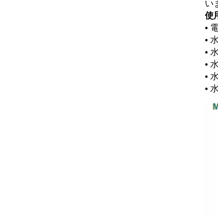
い
使
•
• 
•
• 
• 
• 