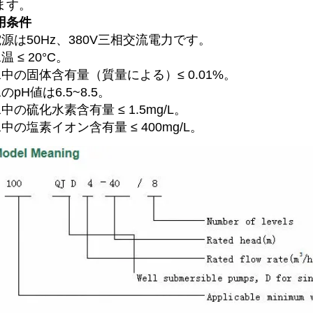
ます。 
用条件 
 電源は50Hz、380V三相交流電力です。 
水温 ≤ 20°C。 
 水中の固体含有量（質量による）≤ 0.01%。 
水のpH値は6.5~8.5。 
水中の硫化水素含有量 ≤ 1.5mg/L。 
水中の塩素イオン含有量 ≤ 400mg/L。 