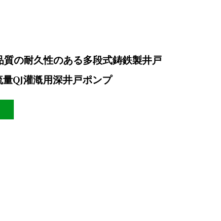
た品質の耐久性のある多段式鋳鉄製井戸
量QJ灌漑用深井戸ポンプ