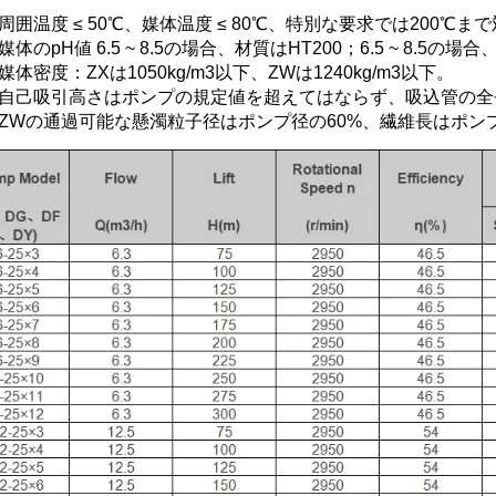
周囲温度 ≤ 50℃、媒体温度 ≤ 80℃、特別な要求では200℃ま
媒体のpH値 6.5 ~ 8.5の場合、材質はHT200；6.5 ~ 8.5の場
媒体密度：ZXは1050kg/m3以下、ZWは1240kg/m3以下。 
、自己吸引高さはポンプの規定値を超えてはならず、吸込管の全長
、ZWの通過可能な懸濁粒子径はポンプ径の60%、繊維長はポン