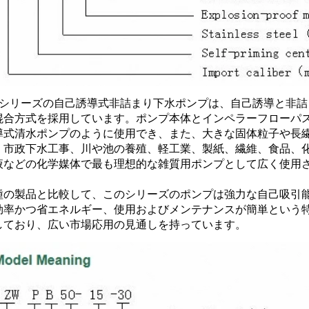
Wシリーズの自己誘導式非詰まり下水ポンプは、自己誘導と非詰
混合方式を採用しています。ポンプ本体とインペラーフローパ
導式清水ポンプのように使用でき、また、大きな固体粒子や長
。市政下水工事、川や池の養殖、軽工業、製紙、繊維、食品、
液などの化学媒体で最も理想的な雑質用ポンプとして広く使用さ
種の製品と比較して、このシリーズのポンプは強力な自己吸引
効率かつ省エネルギー、使用およびメンテナンスが簡単という
しており、広い市場応用の見通しを持っています。 