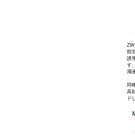
Z
部
誘
す
濁
同
高
ド