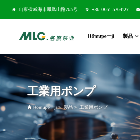
山東省威海市鳳凰山路763号
+86-0631-5764127
Hōmupeーji
製品
工業用ポンプ
Hōmupeーji
>
製品
>
工業用ポンプ