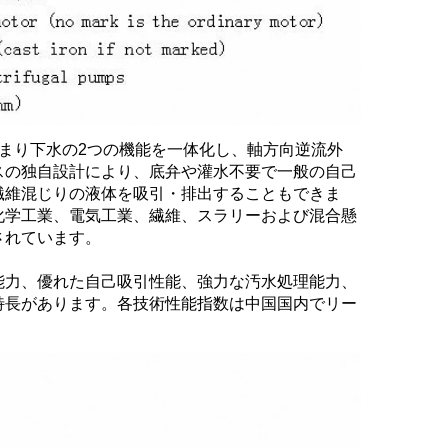
まり下水の2つの機能を一体化し、軸方向逆流外
スの独自設計により、底弁や灌水不要で一般の自己
繊維混じりの液体を吸引・排出することもできま
化学工業、電気工業、繊維、スラリーおよび混合懸
れています。 
能力、優れた自己吸引性能、強力な汚水処理能力、
特長があります。各技術性能指数は中国国内でリー