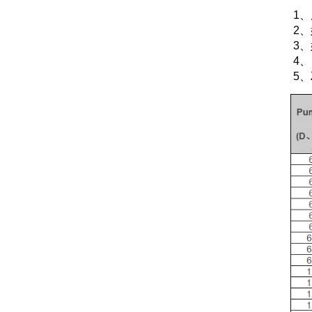
1、
2、
3、
4
5