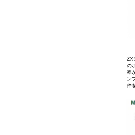
Z
の
率
ン
件