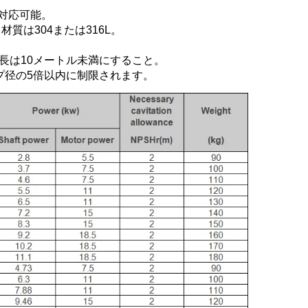
で対応可能。 
合、材質は304または316L。 
は10メートル未満にすること。 
プ径の5倍以内に制限されます。 