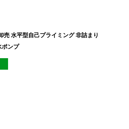
質卸売 水平型自己プライミング 非詰まり
水ポンプ