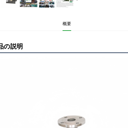
概要
品の説明