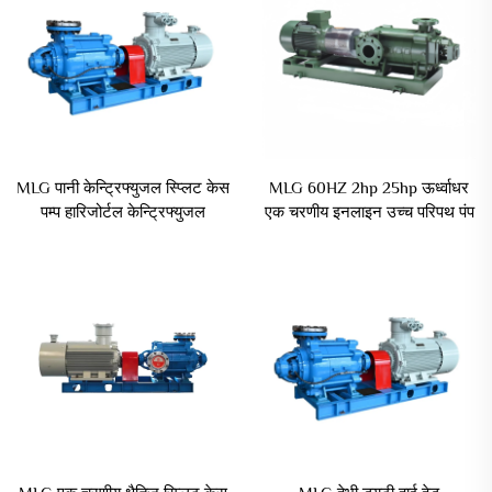
MLG पानी केन्ट्रिफ्युजल स्प्लिट केस
MLG 60HZ 2hp 25hp ऊर्ध्वाधर
पम्प हारिजोर्टल केन्ट्रिफ्युजल
एक चरणीय इनलाइन उच्च परिपथ पंप
इलेक्ट्रिकल डिवॉटरिंग पम्प
विद्युत बढ़ाव औद्योगिक उपयोग OEM
समस्तर