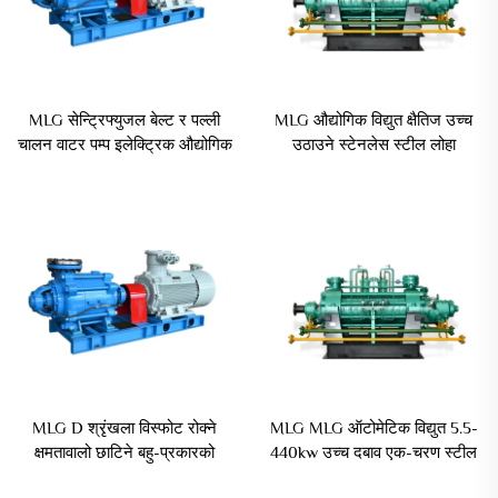
MLG सेन्ट्रिफ्युजल बेल्ट र पल्ली
MLG औद्योगिक विद्युत क्षैतिज उच्च
चालन वाटर पम्प इलेक्ट्रिक औद्योगिक
उठाउने स्टेनलेस स्टील लोहा
मानक ISO पावर प्लान्ट शहरी पानी
बहुतपक्षीय केन्द्रित बोइलर फीड जल
प्रदान लोहाको उद्योग
पम्प किमात
MLG D श्रृंखला विस्फोट रोक्ने
MLG MLG ऑटोमेटिक विद्युत 5.5-
क्षमतावालो छाटिने बहु-प्रकारको
440kw उच्च दबाव एक-चरण स्टील
दबावको पानी पम्प
DC मोटर OEM उपलब्ध पानी का