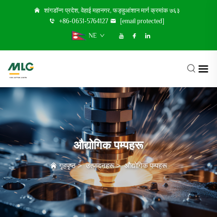
शांगडॉन्ग प्रदेश, वेहाई महानगर, फङ्हुआंशान मार्ग क्रमांक ७६३
+86-0631-5764127
[email protected]
NE
औद्योगिक पम्पहरू
गृहपृष्ठ
>
उत्पादनहरू
>
औद्योगिक पम्पहरू