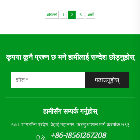
पम्प
अघिल्लो
1
2
3
अर्को
कृपया कुनै प्रश्न छ भने हामीलाई सन्देश छोड्नुहोस्
पठाउनुहोस्
हामीसँग सम्पर्क गर्नुहोस्
Add: शांगडॉन्ग प्रदेश, वेहाई महानगर, फङ्हुआंशान मार्ग क्रमांक ७६३
+86-18561267208