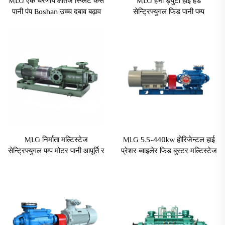
MLG एक चरणीय क्षैतिज स्प्लिट केस
MLG हेभी ड्युटी हाई हेड
पानी पंप Boshan उच्च दबाव बढ़ाव
सेन्ट्रिफ्युगल फिड पानी पम्प
पानी पंप
सर्कुलेशन ब्वाइलेर फिडिङ्ग प्रेशर
बुस्टिङ
MLG निर्माता मल्टिस्टेज
MLG 5.5-440kw होरिजेन्टल हाई
सेन्ट्रिफ्युगल पम्प मोटर पानी आपूर्ति र
प्रेशर ब्वाइलेर फिड बुस्टर मल्टिस्टेज
सिँचाइको लागि
पम्प