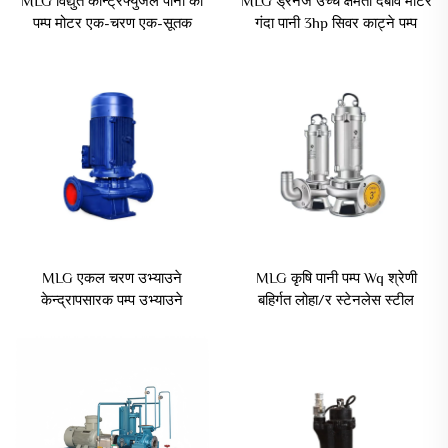
MLG विद्युत केन्ट्रिफ्युजल पानी का
MLG ड्रेनेज उच्च क्षमता दबाव मोटर
पम्प मोटर एक-चरण एक-सूतक
गंदा पानी 3hp सिवर काट्ने पम्प
पाइपलाइन पम्प सिंचाई कृषि OEM
सिवाज उपस्थिति पम्प
अनुप्रयोग के लिए
MLG एकल चरण उभ्याउने
MLG कृषि पानी पम्प Wq श्रेणी
केन्द्रापसारक पम्प उभ्याउने
बहिर्गत लोहा/र स्टेनलेस स्टील
पाइपलाइन पम्प कृषि सिँचाइ पानी पम्प
भूमिगत सिवाज पानी पम्प