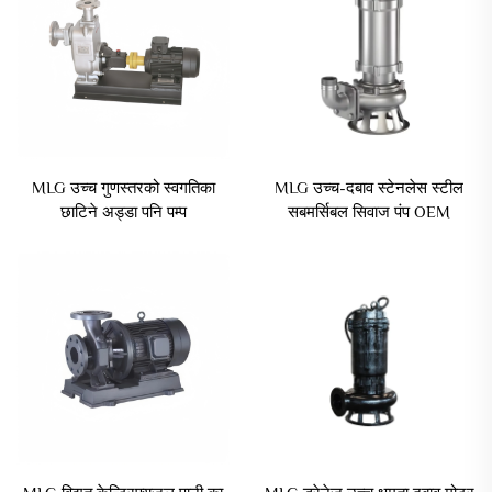
MLG उच्च गुणस्तरको स्वगतिका
MLG उच्च-दबाव स्टेनलेस स्टील
छाटिने अड्डा पनि पम्प
सबमर्सिबल सिवाज पंप OEM
जलसिचालन किसानी विद्युत
सेन्ट्रिफ्यूजल कास्ट आयरन सूत्कर्षण