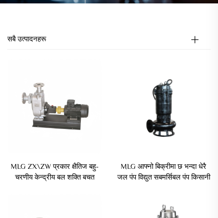
सबै उत्पादनहरू
MLG ZX\ZW प्रकार क्षैतिज बहु-
MLG आफ्नो बिक्रीमा छ भन्दा धेरै
चरणीय केन्द्रीय बल शक्ति बचत
जल पंप विद्युत सबमर्सिबल पंप किसानी
औद्योगिक सिंचाई पानी पंप
जलसिचालन भएको दामहरू