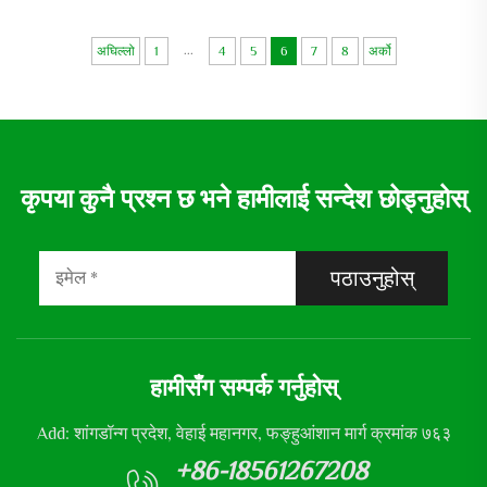
...
अघिल्लो
1
4
5
6
7
8
अर्को
कृपया कुनै प्रश्न छ भने हामीलाई सन्देश छोड्नुहोस्
पठाउनुहोस्
हामीसँग सम्पर्क गर्नुहोस्
Add: शांगडॉन्ग प्रदेश, वेहाई महानगर, फङ्हुआंशान मार्ग क्रमांक ७६३
+86-18561267208