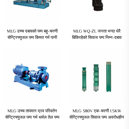
MLG उच्च दबावको पम्प बहु-चरणी
MLG WQ-ZL जनता भन्दा धेरै
सेन्ट्रिफ्युजल पम्प किमत गर्म पानी
बिकिरहेको सिवाज पम्प निम्न-दबाव
परिक्रमण पम्प
विद्युत सिवाज पम्प
MLG उच्च तापमान द्रव परिवर्तन
MLG 380V एक-चरणी 1.5KW
सेन्ट्रिफ्युजल पम्प गर्म थर्मल तेल पम्प
सेन्ट्रिफ्युजल सिवाज पम्प अवरोधहीन
फोर सेल
लोहाको ढाङामा ड्रेनिज अपशिष्ट पम्प