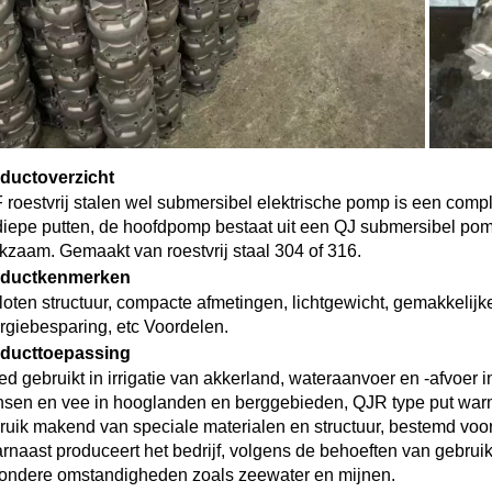
ductoverzicht   
 roestvrij stalen wel submersibel elektrische pomp is een compl
 diepe putten, de hoofdpomp bestaat uit een QJ submersibel po
kzaam. Gemaakt van roestvrij staal 304 of 316. 
ductkenmerken   
loten structuur, compacte afmetingen, lichtgewicht, gemakkelijke 
rgiebesparing, etc Voordelen. 
ducttoepassing 
ed gebruikt in irrigatie van akkerland, wateraanvoer en -afvoer in
sen en vee in hooglanden en berggebieden, QJR type put warmw
ruik makend van speciale materialen en structuur, bestemd voo
rnaast produceert het bedrijf, volgens de behoeften van gebruik
zondere omstandigheden zoals zeewater en mijnen. 