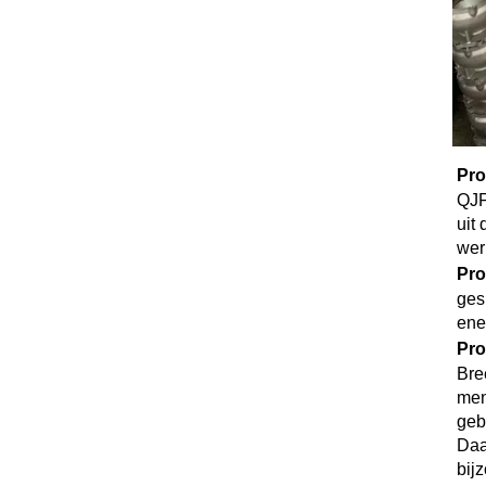
Pro
QJF
uit
wer
Pro
ges
ene
Pro
Bre
men
geb
Daa
bij