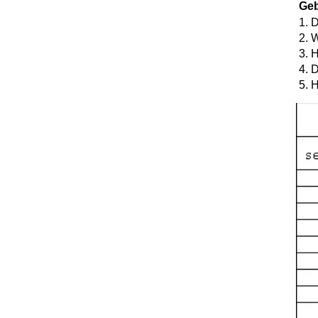
Geb
1. 
2. 
3. 
4. 
5. 