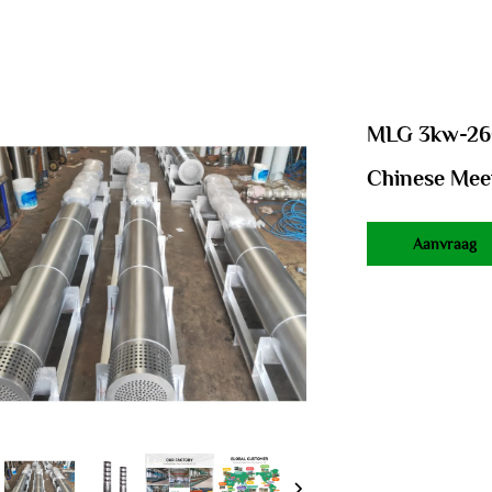
MLG 3kw-260
Chinese Me
Aanvraag