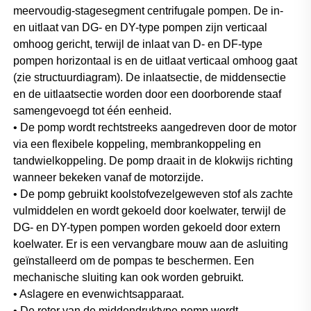
meervoudig-stagesegment centrifugale pompen. De in- 
en uitlaat van DG- en DY-type pompen zijn verticaal 
omhoog gericht, terwijl de inlaat van D- en DF-type 
pompen horizontaal is en de uitlaat verticaal omhoog gaat 
(zie structuurdiagram). De inlaatsectie, de middensectie 
en de uitlaatsectie worden door een doorborende staaf 
samengevoegd tot één eenheid. 
• De pomp wordt rechtstreeks aangedreven door de motor 
via een flexibele koppeling, membrankoppeling en 
tandwielkoppeling. De pomp draait in de klokwijs richting 
wanneer bekeken vanaf de motorzijde. 
• De pomp gebruikt koolstofvezelgeweven stof als zachte 
vulmiddelen en wordt gekoeld door koelwater, terwijl de 
DG- en DY-typen pompen worden gekoeld door extern 
koelwater. Er is een vervangbare mouw aan de asluiting 
geïnstalleerd om de pompas te beschermen. Een 
mechanische sluiting kan ook worden gebruikt. 
• Aslagere en evenwichtsapparaat. 
• De rotor van de middendruktype pomp wordt 