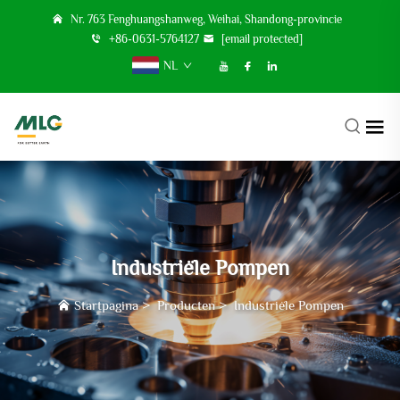
Nr. 763 Fenghuangshanweg, Weihai, Shandong-provincie
+86-0631-5764127
[email protected]
NL
Industriële Pompen
Startpagina
>
Producten
>
Industriële Pompen