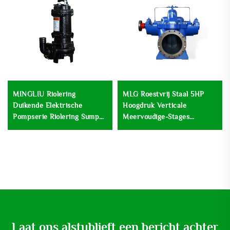
MINGLIU Riolering
MLG Roestvrij Staal 5HP
Duikende Elektrische
Hoogdruk Verticale
Pompserie Riolering Sump
Meervoudige-Stages
Afval Duikende Waterpomp
Versterkpomp Centrifugaal
Lage Snelheid
Afvalwaterbehandeling
Laat ons alstublieft een bericht achter