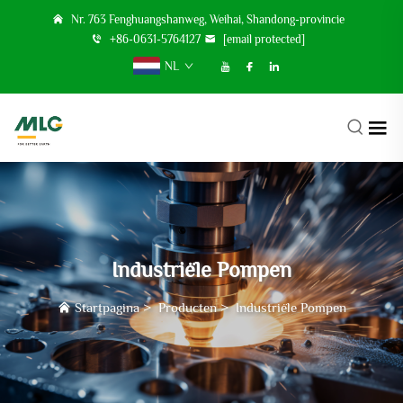
Nr. 763 Fenghuangshanweg, Weihai, Shandong-provincie
+86-0631-5764127
[email protected]
NL
Industriële Pompen
Startpagina
>
Producten
>
Industriële Pompen