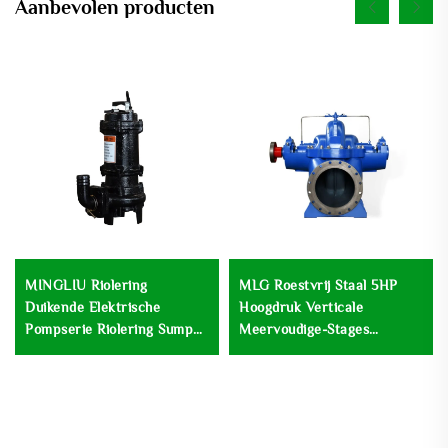
Aanbevolen producten
MINGLIU Riolering
MLG Roestvrij Staal 5HP
Duikende Elektrische
Hoogdruk Verticale
Pompserie Riolering Sump
Meervoudige-Stages
Afval Duikende Waterpomp
Versterkpomp Centrifugaal
Lage Snelheid
Afvalwaterbehandeling