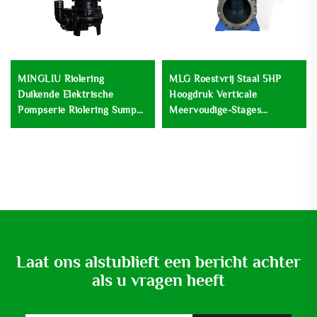
MINGLIU Riolering
MLG Roestvrij Staal 5HP
Duikende Elektrische
Hoogdruk Verticale
Pompserie Riolering Sump
Meervoudige-Stages
Afval Duikende Waterpomp
Versterkpomp Centrifugaal
Lage Snelheid
Afvalwaterbehandeling
Laat ons alstublieft een bericht achter
als u vragen heeft