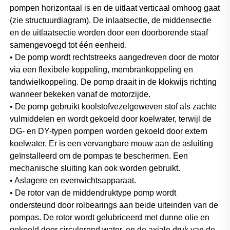
pompen horizontaal is en de uitlaat verticaal omhoog gaat 
(zie structuurdiagram). De inlaatsectie, de middensectie 
en de uitlaatsectie worden door een doorborende staaf 
samengevoegd tot één eenheid. 
• De pomp wordt rechtstreeks aangedreven door de motor 
via een flexibele koppeling, membrankoppeling en 
tandwielkoppeling. De pomp draait in de klokwijs richting 
wanneer bekeken vanaf de motorzijde. 
• De pomp gebruikt koolstofvezelgeweven stof als zachte 
vulmiddelen en wordt gekoeld door koelwater, terwijl de 
DG- en DY-typen pompen worden gekoeld door extern 
koelwater. Er is een vervangbare mouw aan de asluiting 
geïnstalleerd om de pompas te beschermen. Een 
mechanische sluiting kan ook worden gebruikt. 
• Aslagere en evenwichtsapparaat. 
• De rotor van de middendruktype pomp wordt 
ondersteund door rolbearings aan beide uiteinden van de 
pompas. De rotor wordt gelubriceerd met dunne olie en 
gekoeld door circulerend water, en de axiale druk van de 