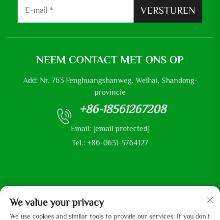
VERSTUREN
NEEM CONTACT MET ONS OP
Add: Nr. 763 Fenghuangshanweg, Weihai, Shandong-
provincie
+86-18561267208
Email:
[email protected]
Tel.: +86-0631-5764127
Copyright © 2025 door Shandong Mingliu Industrial Group Co.,
We value your privacy
Ltd
We use cookies and similar tools to provide our services. If you don't