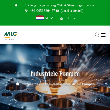
Nr. 763 Fenghuangshanweg, Weihai, Shandong-provincie
+86-0631-5764127
[email protected]
NL
Industriële Pompen
Startpagina
>
Producten
>
Industriële Pompen