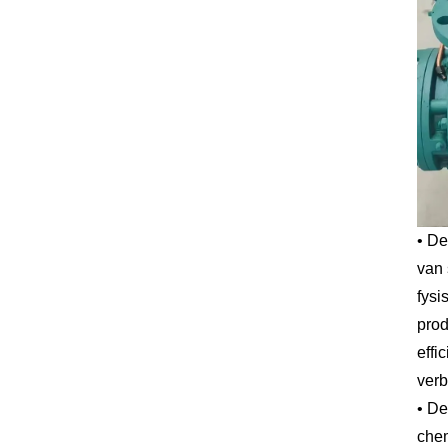
• De
van 
fysi
prod
effi
verb
• De
chem