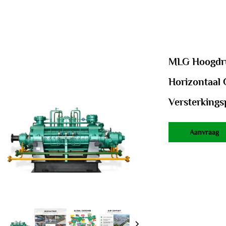
MLG Hoogdru
Horizontaal 
Versterking
Aanvraag