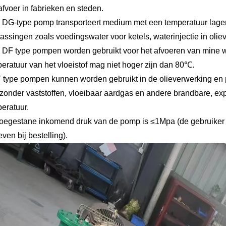
afvoer in fabrieken en steden.
 DG-type pomp transporteert medium met een temperatuur lager
assingen zoals voedingswater voor ketels, waterinjectie in olie
 DF type pompen worden gebruikt voor het afvoeren van mine 
eratuur van het vloeistof mag niet hoger zijn dan 80℃.
 type pompen kunnen worden gebruikt in de olieverwerking en p
 zonder vaststoffen, vloeibaar aardgas en andere brandbare, expl
eratuur.
toegestane inkomend druk van de pomp is ≤1Mpa (de gebruike
ven bij bestelling).