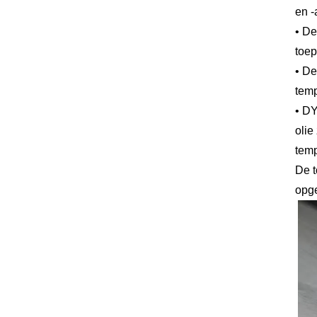
en -
• De
toep
• De
temp
• DY
olie
temp
De 
opge