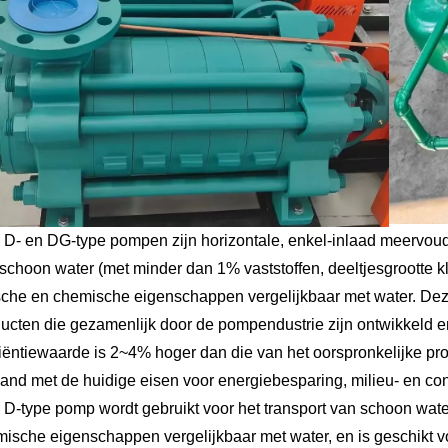
 D- en DG-type pompen zijn horizontale, enkel-inlaad meervoud
schoon water (met minder dan 1% vaststoffen, deeltjesgrootte k
sche en chemische eigenschappen vergelijkbaar met water. De
ucten die gezamenlijk door de pompendustrie zijn ontwikkeld 
ciëntiewaarde is 2~4% hoger dan die van het oorspronkelijke pro
and met de huidige eisen voor energiebesparing, milieu- en co
 D-type pomp wordt gebruikt voor het transport van schoon wat
ische eigenschappen vergelijkbaar met water, en is geschikt vo