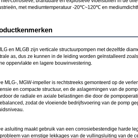
 niet-corrosieve, brandbare en explosieve vloeistoffen in de olie
ustrieën, met mediumtemperatuur -20℃~120℃ en mediumdicht
oductkenmerken
MLG en MLGB zijn verticale structuurpompen met dezelfde diamet
trale as, dus ze kunnen in de leiding worden geïnstalleerd zoal
ine oppervlakte en lagere bouwinvestering. 
De MLG-, MGW-impeller is rechtstreeks gemonteerd op de verleng
ensie en compacte structuur, en de aslagerningen van de pompen
rdoor de radiale en axiale belastingen die door de pompoperati
gebalanced, zodat de vloeiende bedrijfsvoering van de pomp gega
uidsniveau. 
De asluiting maakt gebruik van een corrosiebestendige harde le
 probleem van ernstige lekkages van de vullingsluiting van de ce