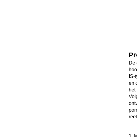
Pr
De 
hoo
IS-
en 
het 
Vol
ont
pom
ree
1. 