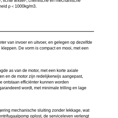
-, lichte textiel-, chemische en mechanische 
heid ρ＜1000kg/m3. 
er van invoer en uitvoer, en gelegen op dezelfde 
s kleppen. De vorm is compact en mooi, met een 
de as van de motor, met een korte axiale 
 en de motor zijn redelijkerwijs aangepast, 
e ontstaan efficiënter kunnen worden 
randeerd wordt, met minimale trilling en lage 
gering mechanische sluiting zonder lekkage, wat 
ntrifugaalpomp oplost, de serviceleven verlengt 