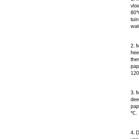
vlo
80℃
tui
wat
2. 
hee
the
pap
120
3. 
deel
pap
℃. 
4. 