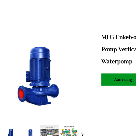
MLG Enkelvou
Pomp Vertic
Waterpomp
Aanvraag