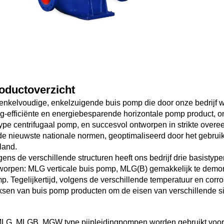
oductoverzicht   
enkelvoudige, enkelzuigende buis pomp die door onze bedrijf wo
g-efficiënte en energiebesparende horizontale pomp product, o
type centrifugaal pomp, en succesvol ontworpen in strikte over
de nieuwste nationale normen, geoptimaliseerd door het gebruik
land. 
gens de verschillende structuren heeft ons bedrijf drie basist
worpen: MLG verticale buis pomp, MLG(B) gemakkelijk te demon
p. Tegelijkertijd, volgens de verschillende temperatuur en corros
ksen van buis pomp producten om de eisen van verschillende sit
MLG, MLGB, MGW type pijpleidingpompen worden gebruikt voor h