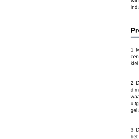
van
ind
Pr
1. 
cen
kle
2. 
dim
waa
uit
gel
3. 
het