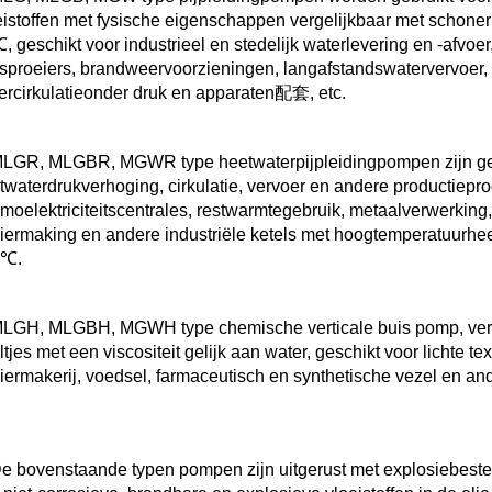
eistoffen met fysische eigenschappen vergelijkbaar met schone
, geschikt voor industrieel en stedelijk waterlevering en -afvo
nsproeiers, brandweervoorzieningen, langafstandswatervervoer,
ercirkulatieonder druk en apparaten配套, etc. 
MLGR, MLGBR, MGWR type heetwaterpijpleidingpompen zijn ges
twaterdrukverhoging, cirkulatie, vervoer en andere productiepr
rmoelektriciteitscentrales, restwarmtegebruik, metaalverwerking, 
iermaking en andere industriële ketels met hoogtemperatuurhee
℃. 
MLGH, MLGBH, MGWH type chemische verticale buis pomp, vervoe
tjes met een viscositeit gelijk aan water, geschikt voor lichte texti
iermakerij, voedsel, farmaceutisch en synthetische vezel en an
De bovenstaande typen pompen zijn uitgerust met explosiebesten