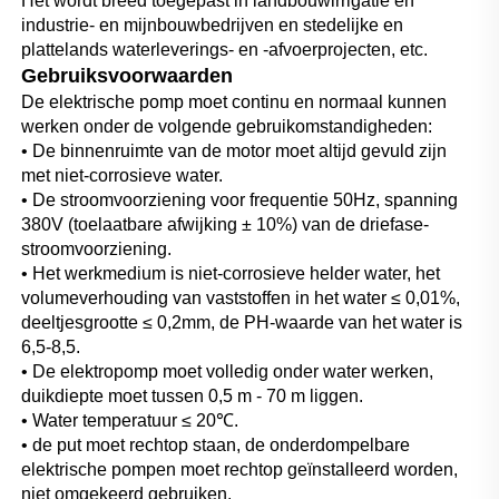
Het wordt breed toegepast in landbouwirrigatie en 
industrie- en mijnbouwbedrijven en stedelijke en 
plattelands waterleverings- en -afvoerprojecten, etc. 
Gebruiksvoorwaarden 
De elektrische pomp moet continu en normaal kunnen 
werken onder de volgende gebruikomstandigheden: 
• De binnenruimte van de motor moet altijd gevuld zijn 
met niet-corrosieve water. 
• De stroomvoorziening voor frequentie 50Hz, spanning 
380V (toelaatbare afwijking ± 10%) van de driefase-
stroomvoorziening. 
• Het werkmedium is niet-corrosieve helder water, het 
volumeverhouding van vaststoffen in het water ≤ 0,01%, 
deeltjesgrootte ≤ 0,2mm, de PH-waarde van het water is 
6,5-8,5. 
• De elektropomp moet volledig onder water werken, 
duikdiepte moet tussen 0,5 m - 70 m liggen. 
• Water temperatuur ≤ 20℃. 
• de put moet rechtop staan, de onderdompelbare 
elektrische pompen moet rechtop geïnstalleerd worden, 
niet omgekeerd gebruiken. 