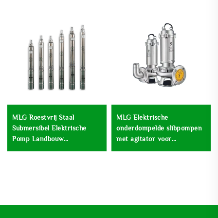
MLG Roestvrij Staal
MLG Elektrische
Submersibel Elektrische
onderdompelde slibpompen
Pomp Landbouw
met agitator voor
Submersibel Bewatering
modderafvoer en -
Diepwel Pomp
ontwatering