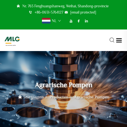
Nr. 763 Fenghuangshanweg, Weihai, Shandong-provincie
+86-0631-5764127
[email protected]
NL
Agrarische Pompen
Startpagina
>
Producten
>
Agrarische Pompen