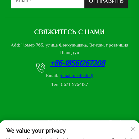
ОТПРАВИТЬ
СВЯЖИТЕСЬ С НАМИ
Add: Номер 763, улица Фэнхуаншань, Вейхай, провинция
Шаньдун
+86-18561267208
Email:
[email protected]
Тел: 0631-5764127
Авторские права © 2025 защищены компанией Shandong
Mingliu Industrial Group Co., Ltd
We value your privacy