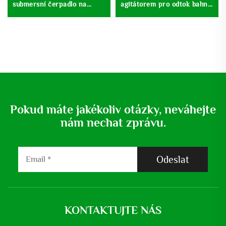
submersní čerpadlo na
agitátorem pro odtok bahna
zavlažování hlubinné studny
a destilaci vody
Pokud máte jakékoliv otázky, neváhejte
nám nechat zprávu.
Odeslat
KONTAKTUJTE NÁS