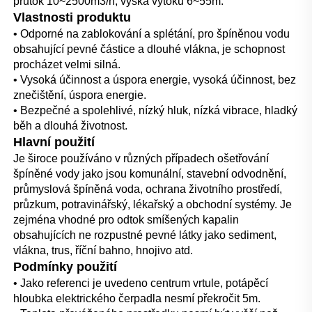
průtok 10~2500m3/h; výška výtoku 6~55m. 
Vlastnosti produktu   
• Odporné na zablokování a splétání, pro špíněnou vodu 
obsahující pevné částice a dlouhé vlákna, je schopnost 
procházet velmi silná. 
• Vysoká účinnost a úspora energie, vysoká účinnost, bez 
znečištění, úspora energie. 
• Bezpečné a spolehlivé, nízký hluk, nízká vibrace, hladký 
běh a dlouhá životnost. 
Hlavní použití 
Je široce používáno v různých případech ošetřování 
špíněné vody jako jsou komunální, stavební odvodnění, 
průmyslová špíněná voda, ochrana životního prostředí, 
průzkum, potravinářský, lékařský a obchodní systémy. Je 
zejména vhodné pro odtok smíšených kapalin 
obsahujících ne rozpustné pevné látky jako sediment, 
vlákna, trus, říční bahno, hnojivo atd. 
Podmínky použití 
• Jako referenci je uvedeno centrum vrtule, potápěcí 
hloubka elektrického čerpadla nesmí překročit 5m. 