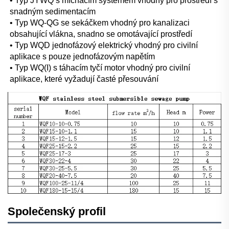
• Typ JYWQ s míchacím systémem vhodný pro prostředí s 
snadným sedimentacím 
• Typ WQ-QG se sekáčkem vhodný pro kanalizaci 
obsahující vlákna, snadno se omotávající prostředí 
• Typ WQD jednofázový elektrický vhodný pro civilní 
aplikace s pouze jednofázovým napětím 
• Typ WQ(I) s táhacím tyčí motor vhodný pro civilní 
aplikace, které vyžadují časté přesouvání 
Společenský profil