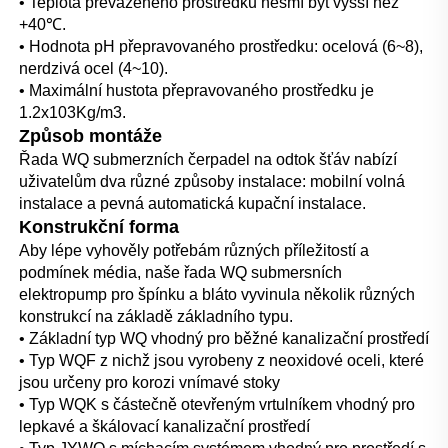
• Teplota převáženého prostředku nesmí být vyšší než 
+40℃. 
• Hodnota pH přepravovaného prostředku: ocelová (6~8), 
nerdzivá ocel (4~10). 
• Maximální hustota přepravovaného prostředku je 
1.2x103Kg/m3. 
Způsob montáže 
Řada WQ submerzních čerpadel na odtok šťáv nabízí 
uživatelům dva různé způsoby instalace: mobilní volná 
instalace a pevná automatická kupační instalace. 
Konstrukční forma 
Aby lépe vyhověly potřebám různých příležitostí a 
podmínek média, naše řada WQ submersních 
elektropump pro špínku a bláto vyvinula několik různých 
konstrukcí na základě základního typu. 
• Základní typ WQ vhodný pro běžné kanalizační prostředí 
• Typ WQF z nichž jsou vyrobeny z neoxidové oceli, které 
jsou určeny pro korozi vnímavé stoky 
• Typ WQK s částečně otevřeným vrtulníkem vhodný pro 
lepkavé a škálovací kanalizační prostředí 