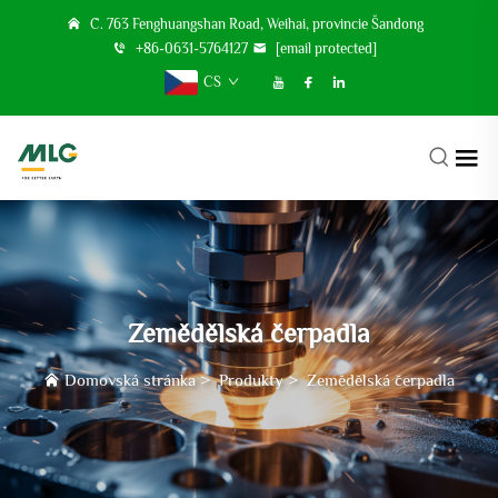
Č. 763 Fenghuangshan Road, Weihai, provincie Šandong
+86-0631-5764127
[email protected]
CS
Zemědělská čerpadla
Domovská stránka
>
Produkty
>
Zemědělská čerpadla