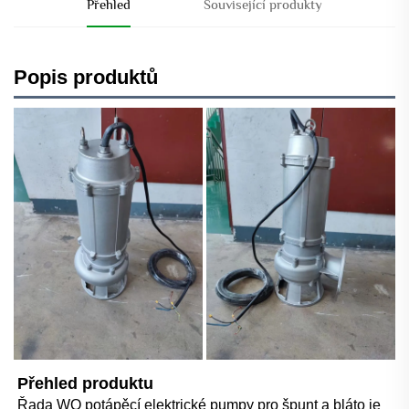
Přehled
Související produkty
Popis produktů
Přehled produktu   
Řada WQ potápěcí elektrické pumpy pro špunt a bláto je 