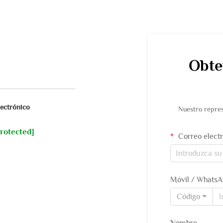
Obte
ectrónico
Nuestro repres
protected]
Correo elect
Móvil / Whats
Código