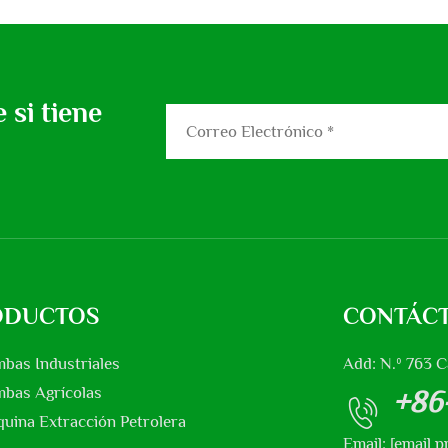
 si tiene
ODUCTOS
CONTÁC
bas Industriales
Add: N.º 763 C
bas Agrícolas
+86
uina Extracción Petrolera
Email:
[email p