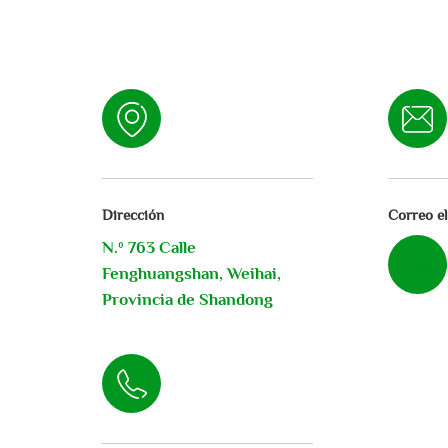
Dirección
Correo el
N.º 763 Calle
[email 
Fenghuangshan, Weihai,
Provincia de Shandong