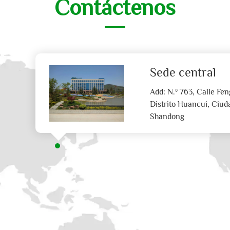
Contáctenos
Sede central
Add: N.º 763, Calle F
Distrito Huancui, Ciud
Shandong