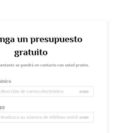
nga un presupuesto
gratuito
entante se pondrá en contacto con usted pronto.
rónico
0/100
App
0/100