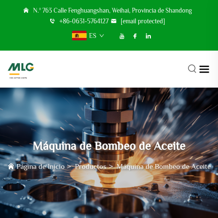
N.º 763 Calle Fenghuangshan, Weihai, Provincia de Shandong
+86-0631-5764127
[email protected]
ES
Máquina de Bombeo de Aceite
Página de Inicio
>
Productos
>
Máquina de Bombeo de Aceite