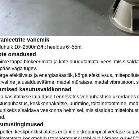
rameetrite vahemik 
luhulk 10~2500m3/h; heeldus 6~55m. 
ote omadused 
õime tappa blokeerimata ja kate puudutamata, vees, mis sisaldab t
ipääs väga tugev. 
rge efektiivsus ja energiasäästlik, kõrge efektiivsus, mittepollute
urvaline ja usaldusväärne, madal müratase, madal vibratsioon, s
amised kasutusvaldkonnad 
a kasutatakse laialdaselt erinevates veepuhastusolukordades n
stuspuhastus, keskkonnakaitse, uurimine, toitainetootmine, medit
unikeks sisaldava veekonna heitmisel, mis sisaldab mittelohustuva
d. 
sutustingimused 
mpelleri keskpunktist alates ei tohi elektropumpi allveelase süga
oimetatava keskmehiku temperatuur ei tohi olla kõrgem kui +40℃