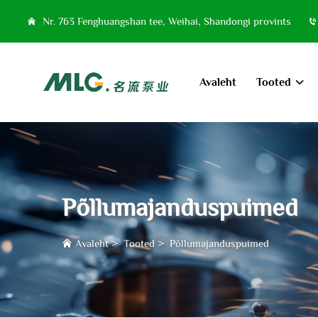
Nr. 763 Fenghuangshan tee, Weihai, Shandongi provints
Avaleht
Tooted
Põllumajanduspuimed
Avaleht
>
Tooted
>
Põllumajanduspuimed