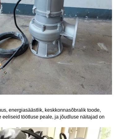
us, energiasäästlik, keskkonnasõbralik toode, 
eliseid töötluse peale, ja jõudluse näitajad on 