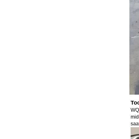
Too
WQ 
mid
saa