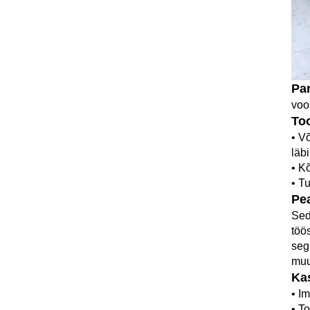
Pa
voo
To
• V
läb
• Kõ
• T
Pe
Sed
töö
seg
muu
Ka
• I
• T