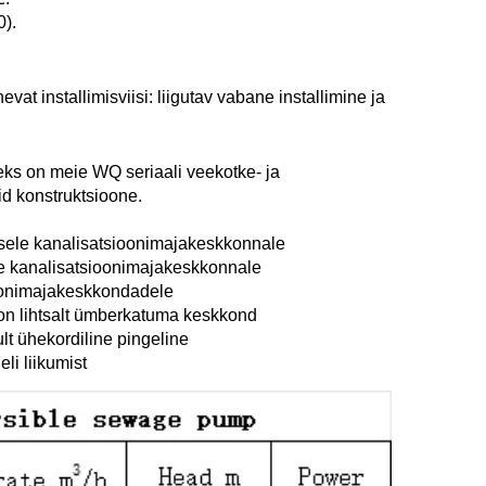
). 
at installimisviisi: liigutav vabane installimine ja 
ks on meie WQ seriaali veekotke- ja 
id konstruktsioone. 
sele kanalisatsioonimajakeskkonnale 
ne kanalisatsioonimajakeskkonnale 
ioonimajakeskkondadele 
 on lihtsalt ümberkatuma keskkond 
t ühekordiline pingeline 
i liikumist 