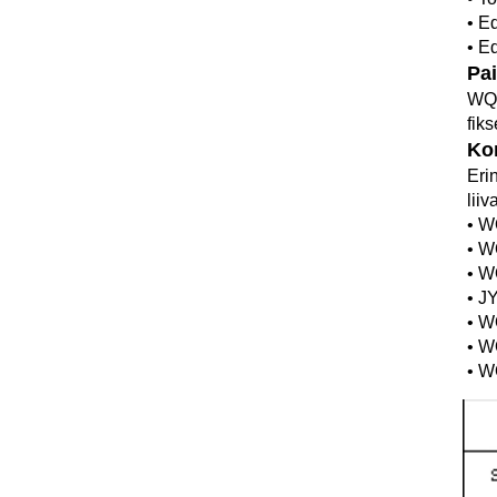
• E
• E
Pa
WQ 
fik
Ko
Eri
lii
• W
• W
• W
• J
• W
• W
• W