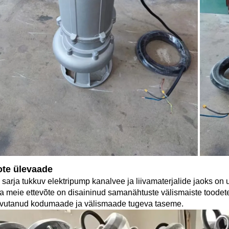
te ülevaade 
sarja tukkuv elektripump kanalvee ja liivamaterjalide jaoks on u
a meie ettevõte on disaininud samanähtuste välismaiste toodete e
vutanud kodumaade ja välismaade tugeva taseme. 