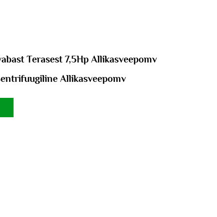
abast Terasest 7,5Hp Allikasveepomv
Sentrifuugiline Allikasveepomv