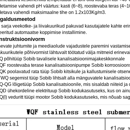
detamise vahendi pH väärtus: kasti (6~8), roostevaba teras (4~10
detava vahendi maksimaalne tihe on 1.2x103Kg/m3. 
igaldusmeetod   
sarja veekotke- ja liivakuurikud pakuvad kasutajatele kahte erinev
seeritud automaatse koppimise installimine. 
nstruktsioonivorm 
nevate juhtumite ja meediaolude vajadustele paremini vastamise
vakuurikutele põhivormist lähtuvalt töötatud välja mitmeid erineva
Q põhitüüp Sobib tavalisele kanalisatsioonimajakeskkonnale 
QF roostevaba terase kanalisatsioonipumpe Sobib korroosioon
QK poolavatud rata tüüp Sobib kitsikule ja kallustumisele otse
YWQ segemist tüüp Sobib lihtsalt alla mänguvatele kanalisats
Q-QG lõigetüüp Sobib kanalisatsioonile, mis sisaldab niiteid ja
QD ühekordeline elektrituup Sobib kodukasutuseks, kus on ainul
Q(I) veduritt tüüpi mootor Sobib kodukasutuseks, mis nõuab sagel