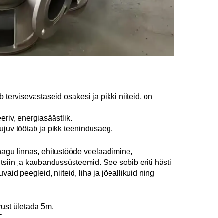
ervisevastaseid osakesi ja pikki niiteid, on 
eriv, energiasäästlik. 
ujuv töötab ja pikk teenindusaeg. 
agu linnas, ehitustööde veelaadimine, 
siin ja kaubandussüsteemid. See sobib eriti hästi 
id peegleid, niiteid, liha ja jõeallikuid ning 
vust ületada 5m. 
. 