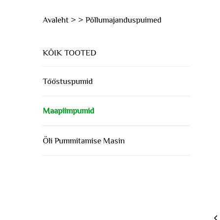
Avaleht >
>
Põllumajanduspuimed
KÕIK TOOTED
Tööstuspumid
Maapiimpumid
Öli Pummitamise Masin