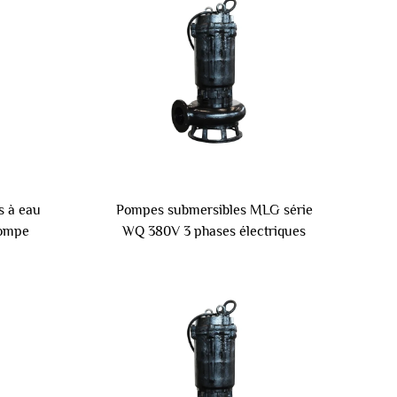
s à eau
Pompes submersibles MLG série
Pompe
WQ 380V 3 phases électriques
ise
industrielles centrifuges à boue et
vase