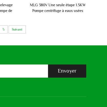
elevage
MLG 380V Une seule étape 1.5KW
ompe de
Pompe centrifuge à eaux usées
ctrique à
Anti-bouchage Pompe de drainage
en fonte de fer pour eaux usées
5
Suivant
Envoyer