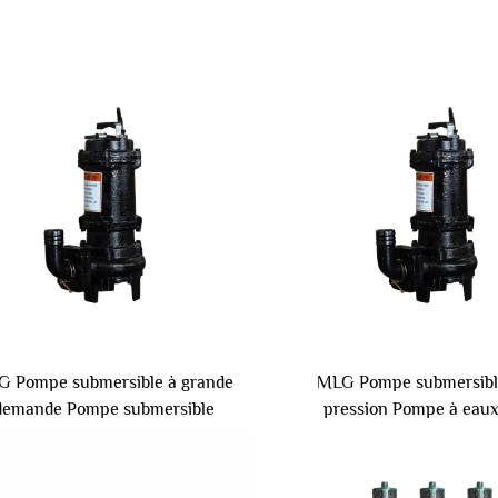
 Pompe submersible à grande
MLG Pompe submersibl
demande Pompe submersible
pression Pompe à eaux
trique basse pression pour eaux
domestiques pour irrigatio
usées
avec sortie de 3 po