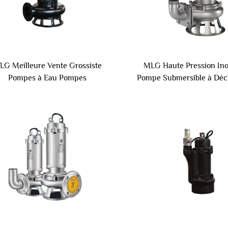
LG Meilleure Vente Grossiste
MLG Haute Pression In
Pompes à Eau Pompes
Pompe Submersible à Dé
mersibles Électriques Prix pour
Irrigation Agricole Éle
l'Irrigation Agricole
Centrifuge en Fonte d
Aspiration