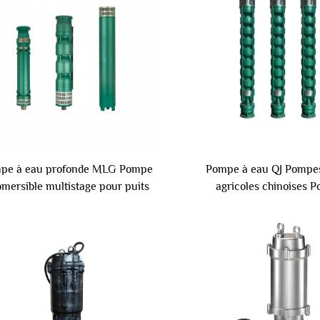
pe à eau profonde MLG Pompe
Pompe à eau QJ Pompe
mersible multistage pour puits
agricoles chinoises 
ulaires Pompe submersible pour
submersible chino
puits profonds