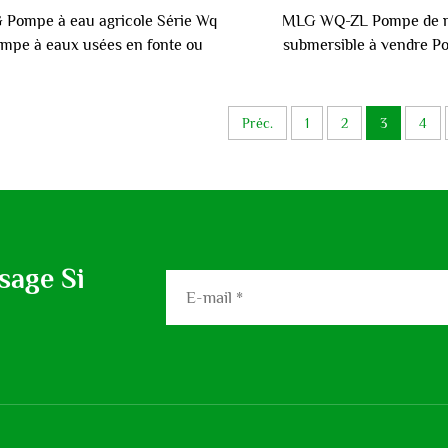
Pompe à eau agricole Série Wq
MLG WQ-ZL Pompe de r
mpe à eaux usées en fonte ou
submersible à vendre P
acier inoxydable souterraine
relevage submersible éle
basse pression
Préc.
1
2
3
4
sage Si