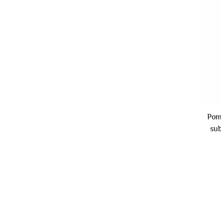
Pom
sub
tub