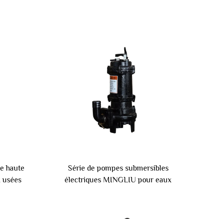
e haute
Série de pompes submersibles
 usées
électriques MINGLIU pour eaux
n agricole
usées Pompe submersible pour
uces
eaux usées et eaux grises