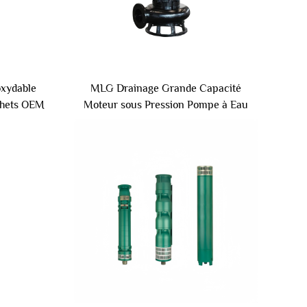
oxydable
MLG Drainage Grande Capacité
chets OEM
Moteur sous Pression Pompe à Eau
ctrique
Sale 3hp Pompe de Coupe pour
e Fer
Égouts pompes Submersibles pour
Eaux Usées