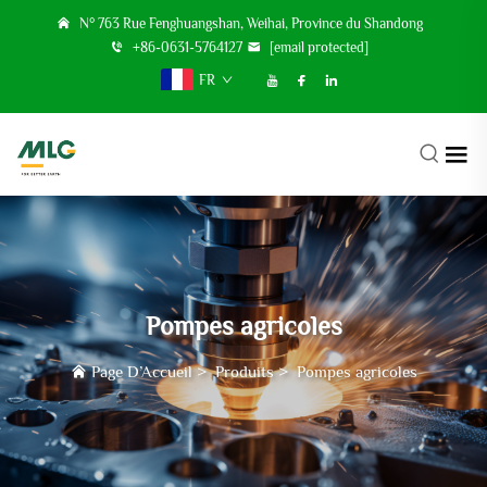
N° 763 Rue Fenghuangshan, Weihai, Province du Shandong
+86-0631-5764127
[email protected]
FR
Pompes agricoles
Page D’Accueil
>
Produits
>
Pompes agricoles