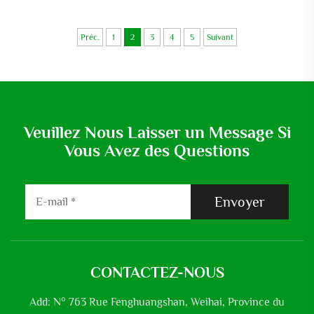
agriculture et industrie
purification des eaux usées de
automobile Pompe électrique
type coupeur, reamer en
pour puits profonds
alliage à trois lames 380v
Préc.
1
2
3
4
5
Suivant
Veuillez Nous Laisser un Message Si
Vous Avez des Questions
Envoyer
CONTACTEZ-NOUS
Add: N° 763 Rue Fenghuangshan, Weihai, Province du