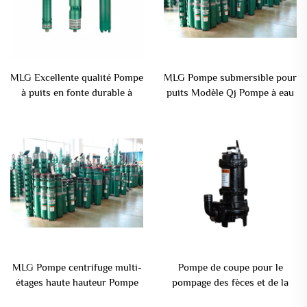
MLG Excellente qualité Pompe
MLG Pompe submersible pour
à puits en fonte durable à
puits Modèle Qj Pompe à eau
plusieurs étages Pompe
pour puits profonds
d'irrigation à grand débit QJ
pour puits profonds
MLG Pompe centrifuge multi-
Pompe de coupe pour le
étages haute hauteur Pompe
pompage des fèces et de la
pour irrigation marine,
boue, pompe submersible de