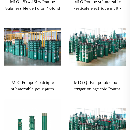
MLG 1,5kw-15kw Pompe
MLG Pompe submersible
Submersible de Puits Profond
verticale électrique multi-
à Fort Débit pour Eaux Usées
étages QS pour forage
Pompe Électrique Multistage
profond destinée à l'irrigation
agricole
MLG Pompe électrique
MLG QJ Eau potable pour
submersible pour puits
irrigation agricole Pompe
profonds Pompe agricole
submersible pour puits
électrique Pompe à puits
profonds