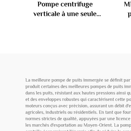
Pompe centrifuge
M
verticale à une seule
étape MLG pompe de
cen
pipeline verticale pompe
à eau pour irrigation
circu
agricole
La meilleure pompe de puits immergée se définit par 
produit certaines des meilleures pompes de puits i
dans les puits, résistant aux hautes pressions ainsi q
et des enveloppes robustes qui caractérisent cette 
moteurs conçus avec précision, assurant un débit d'e
agricoles, industriels ou résidentiels. En tant que 
normes strictes de qualité, appuyées par une licence 
les marchés d'exportation au Moyen-Orient. La pomp