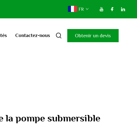
FR
Obtenir un devis
ités
Contactez-nous
e la pompe submersible