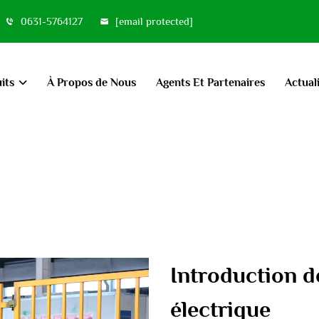
0631-5764127
[email protected]
its
À Propos de Nous
Agents Et Partenaires
Actual
Introduction d
électrique