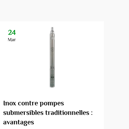
24
2
Mar
Ma
Inox contre pompes
Pou
submersibles traditionnelles :
pui
avantages
ess