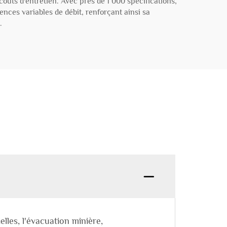
coûts d'entretien. Avec près de 1 000 spécifications,
nces variables de débit, renforçant ainsi sa
.
elles, l'évacuation minière,