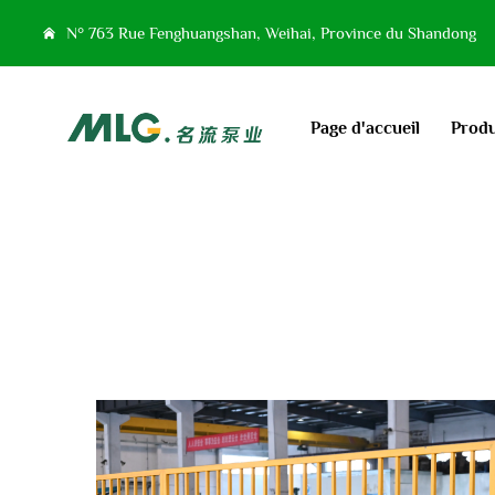
N° 763 Rue Fenghuangshan, Weihai, Province du Shandong
Page d'accueil
Produ