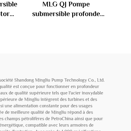
sible
MLG QJ Pompe
otor
submersible profonde
e
facile à utiliser pour le
oue
confort de l'utilisateur
la société Shandong Mingliu Pump Technology Co., Ltd.
ualité est conçue pour fonctionner en profondeur
aux de qualité supérieure tels que l'acier inoxydable
érieure de Mingliu intègrent des turbines et des
nsi une alimentation constante pour des usages
ée de meilleure qualité de Mingliu répond à des
 les champs pétrolifères de PetroChina ainsi que pour
nergétique, compatible avec leurs armoires de