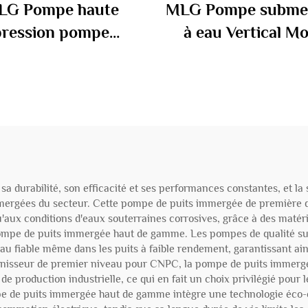
LG Pompe haute
MLG Pompe submer
pression pompe
à eau Vertical M
trifuge multistade
Driven Pomp
prix pompe de
submersible à b
lation d'eau chaude
sa durabilité, son efficacité et ses performances constantes, et 
mmergées du secteur. Cette pompe de puits immergée de première q
u'aux conditions d'eaux souterraines corrosives, grâce à des matéri
pompe de puits immergée haut de gamme. Les pompes de qualité sup
au fiable même dans les puits à faible rendement, garantissant ai
fournisseur de premier niveau pour CNPC, la pompe de puits immerg
de production industrielle, ce qui en fait un choix privilégié pour
e de puits immergée haut de gamme intègre une technologie éco-é