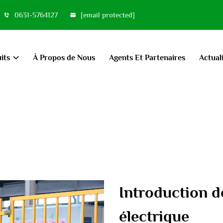
0631-5764127
[email protected]
its
À Propos de Nous
Agents Et Partenaires
Actual
Introduction d
électrique