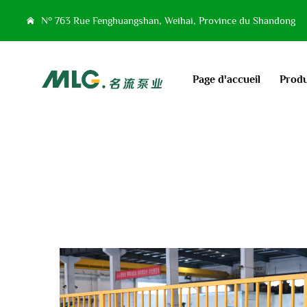
N° 763 Rue Fenghuangshan, Weihai, Province du Shandong
Page d'accueil
Produ