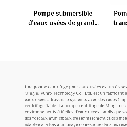
Pompe submersible
Pomp
d'eaux usées de grande
tran
capacité en acier
inoxydable série WQ sur
t
mesure avec type fermé
Pompe
c
Une pompe centrifuge pour eaux usées est un disposit
Mingliu Pump Technology Co., Ltd. est un fabricant l
eaux usées à travers le système, avec des roues (imp
centrifuge fiable. La pompe centrifuge de Mingliu est
environnements difficiles d'eaux usées, tandis que s
des réseaux municipaux d'assainissement et des insta
adaptée à la fois à un usage domestique dans les rés