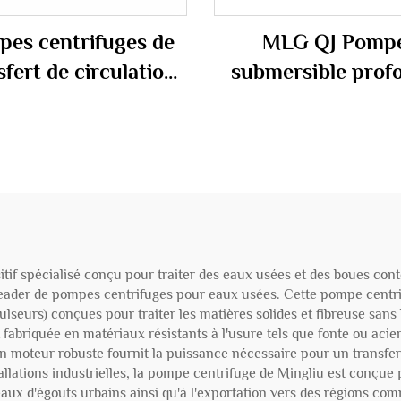
es centrifuges de
MLG QJ Pomp
sfert de circulation
submersible prof
liquide à haute
facile à utiliser po
empérature MLG
confort de l'utilis
 à huile thermique
haude en vente
if spécialisé conçu pour traiter des eaux usées et des boues cont
eader de pompes centrifuges pour eaux usées. Cette pompe centrifu
ulseurs) conçues pour traiter les matières solides et fibreuse sa
 fabriquée en matériaux résistants à l'usure tels que fonte ou acie
on moteur robuste fournit la puissance nécessaire pour un transfer
llations industrielles, la pompe centrifuge de Mingliu est conçue
eaux d'égouts urbains ainsi qu'à l'exportation vers des régions c