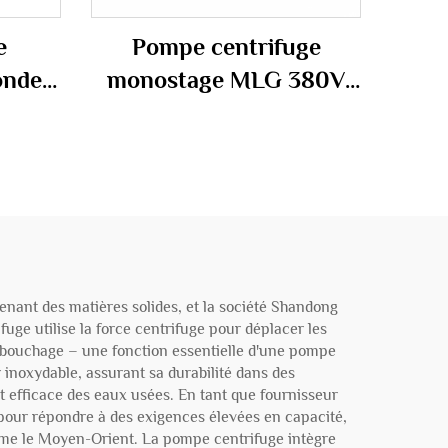
e
Pompe centrifuge
onde
monostage MLG 380V
ur le
1.5KW sans
ateur
encombrement en fonte
de fer submersible
enant des matières solides, et la société Shandong
ge utilise la force centrifuge pour déplacer les
ns bouchage – une fonction essentielle d'une pompe
r inoxydable, assurant sa durabilité dans des
t efficace des eaux usées. En tant que fournisseur
 pour répondre à des exigences élevées en capacité,
omme le Moyen-Orient. La pompe centrifuge intègre