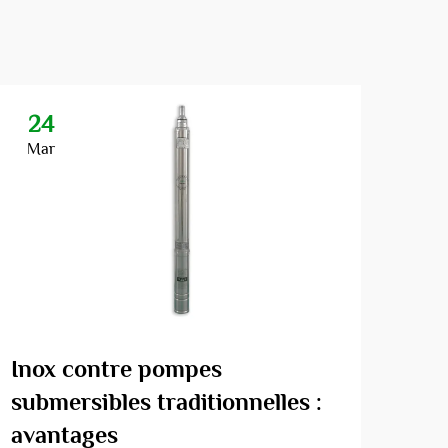
24
2
Mar
Ma
Inox contre pompes
Com
submersibles traditionnelles :
pom
avantages
vot