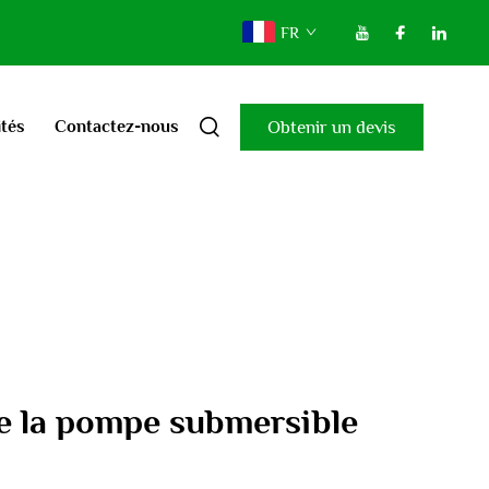
FR
Obtenir un devis
ités
Contactez-nous
e la pompe submersible