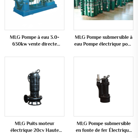
MLG Pompe à eau 3.0-
MLG Pompe submersible à
630kw vente directe
eau Pompe électrique pour
d'usine pompe à eau
puits agricoles Pompe à
industrielle à haute
eau de petite taille
pression
MLG Puits moteur
MLG Pompe submersible
électrique 20cv Haute
en fonte de fer Électrique
qualité Pression Multi
5CV/10CV Pression basse