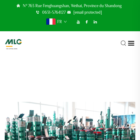
N° 763 Rue Fenghuangshan, Weihai, Province du Shandong
0631-5764127
[email protected]
FR