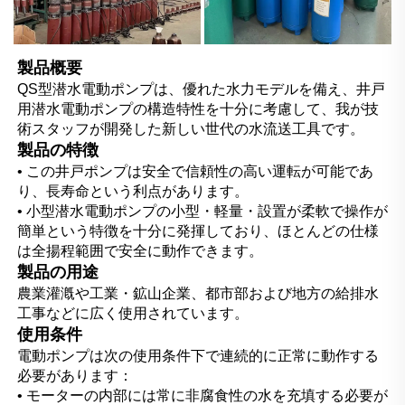
製品概要   
QS型潜水電動ポンプは、優れた水力モデルを備え、井戸
用潜水電動ポンプの構造特性を十分に考慮して、我が技
術スタッフが開発した新しい世代の水流送工具です。 
製品の特徴   
• この井戸ポンプは安全で信頼性の高い運転が可能であ
り、長寿命という利点があります。 
• 小型潜水電動ポンプの小型・軽量・設置が柔軟で操作が
簡単という特徴を十分に発揮しており、ほとんどの仕様
は全揚程範囲で安全に動作できます。 
製品の用途   
農業灌漑や工業・鉱山企業、都市部および地方の給排水
工事などに広く使用されています。 
使用条件 
電動ポンプは次の使用条件下で連続的に正常に動作する
必要があります： 
• モーターの内部には常に非腐食性の水を充填する必要が