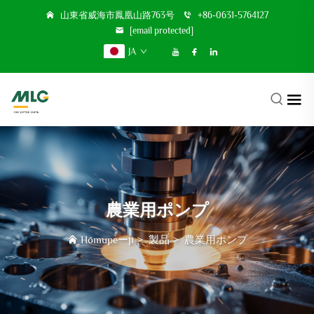
山東省威海市鳳凰山路763号
+86-0631-5764127
[email protected]
JA
農業用ポンプ
Hōmupeーji
>
製品
>
農業用ポンプ