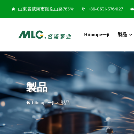
山東省威海市鳳凰山路763号
+86-0631-5764127
Hōmupeーji
製品
製品
Hōmupeーji
>
製品