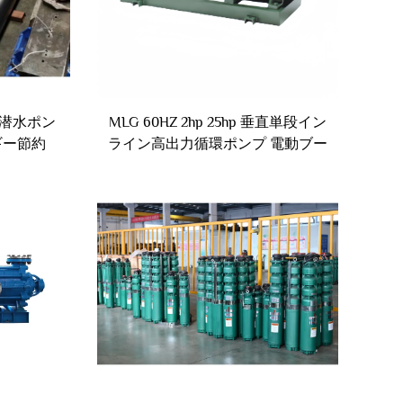
 潜水ポン
MLG 60HZ 2hp 25hp 垂直単段イン
ギー節約
ライン高出力循環ポンプ 電動ブー
スター 工業用 オリジナル設備対応
可能 真空