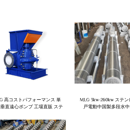
LG 高コストパフォーマンス 単
MLG 3kw-260kw ス
垂直遠心ポンプ 工場直販 ステ
戸電動中国製多段水中
ンレス鋼製モーター パワー