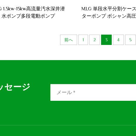
G 1.5kw-15kw高流量汚水深井潜
MLG 単段水平分割ケー
水ポンプ多段電動ポンプ
ターポンプ ボシャン高
ー用水ポンプ
前へ
1
2
3
4
5
ッセージ