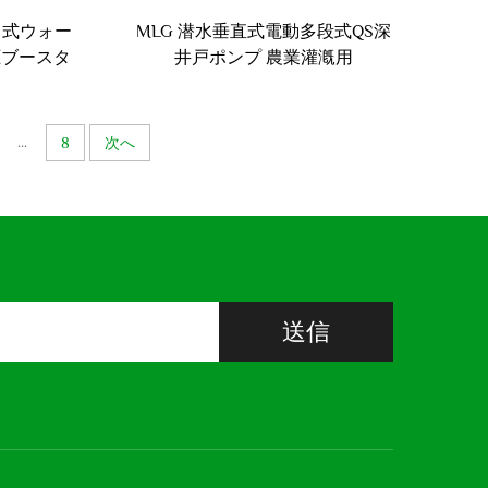
ス式ウォー
MLG 潜水垂直式電動多段式QS深
圧ブースタ
井戸ポンプ 農業灌漑用
...
8
次へ
送信