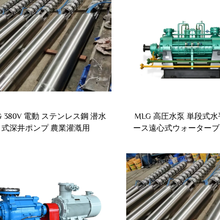
G 380V 電動 ステンレス鋼 潜水
MLG 高圧水泵 単段式
式深井ポンプ 農業灌漑用
ース遠心式ウォーターブ
ポンプ