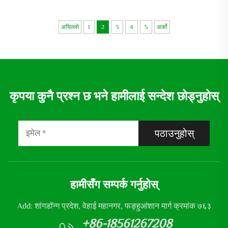
रीएमर 380v
अघिल्लो
1
2
3
4
5
अर्को
कृपया कुनै प्रश्न छ भने हामीलाई सन्देश छोड्नुहोस्
पठाउनुहोस्
हामीसँग सम्पर्क गर्नुहोस्
Add: शांगडॉन्ग प्रदेश, वेहाई महानगर, फङ्हुआंशान मार्ग क्रमांक ७६३
+86-18561267208