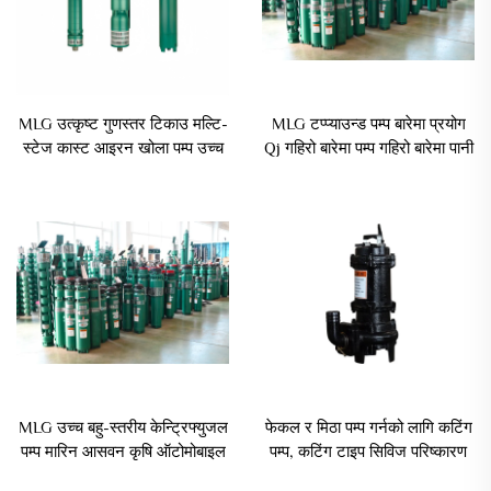
MLG उत्कृष्ट गुणस्तर टिकाउ मल्टि-
MLG टप्प्याउन्ड पम्प बारेमा प्रयोग
स्टेज कास्ट आइरन खोला पम्प उच्च
Qj गहिरो बारेमा पम्प गहिरो बारेमा पानी
प्रवाह QJ सिँचाइ गहिरो खोला पम्प
पम्प
MLG उच्च बहु-स्तरीय केन्ट्रिफ्युजल
फेकल र मिठा पम्प गर्नको लागि कटिंग
पम्प मारिन आसवन कृषि ऑटोमोबाइल
पम्प, कटिंग टाइप सिविज परिष्कारण
उद्योग विद्युत गहिरो कुँआ पम्प
छुपाउने सिविज पम्प, तीन ब्लेड केरल