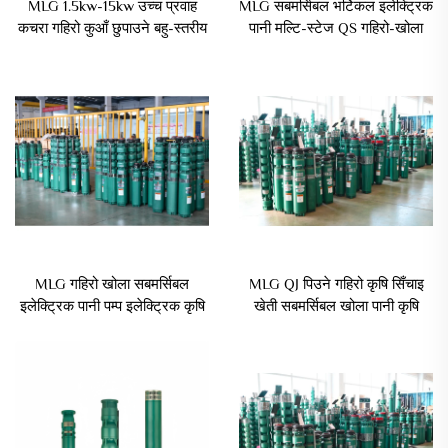
MLG 1.5kw-15kw उच्च प्रवाह
MLG सबमर्सिबल भर्टिकल इलेक्ट्रिक
कचरा गहिरो कुआँ छुपाउने बहु-स्तरीय
पानी मल्टि-स्टेज QS गहिरो-खोला
विद्युत पम्प
पम्प कृषि सिँचाइको लागि
MLG गहिरो खोला सबमर्सिबल
MLG QJ पिउने गहिरो कृषि सिँचाइ
इलेक्ट्रिक पानी पम्प इलेक्ट्रिक कृषि
खेती सबमर्सिबल खोला पानी कृषि
पम्प खोला पम्प
पम्पको लागि