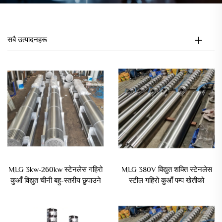
सबै उत्पादनहरू
MLG 3kw-260kw स्टेनलेस गहिरो
MLG 380V विद्युत शक्ति स्टेनलेस
कुआँ विद्युत चीनी बहु-स्तरीय छुपाउने
स्टील गहिरो कुआँ पम्प खेतीको
पानी पम्प
झोलाको लागि