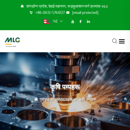
शांगडॉन्ग प्रदेश, वेहाई महानगर, फङ्हुआंशान मार्ग क्रमांक ७६३
+86-0631-5764127
[email protected]
NE
कृषि पम्पहरू
गृहपृष्ठ
>
उत्पादनहरू
>
कृषि पम्पहरू