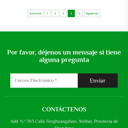
Bomba de Agua
7.5 Hp Bomba Sumergible
Bomba Sumergible
Anterior
1
2
3
4
5
Siguiente
Por favor, déjenos un mensaje si tiene
alguna pregunta
Enviar
CONTÁCTENOS
Add: N.º 763 Calle Fenghuangshan, Weihai, Provincia de