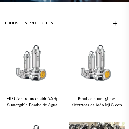
TODOS LOS PRODUCTOS
MLG Acero Inoxidable 7.5Hp
Bombas sumergibles
Sumergible Bomba de Agua
eléctricas de lodo MLG con
Centrífuga Vertical
agitador para drenaje y
Sumergible Bomba de Aguas
desagüe de lodo y barro
Residuales