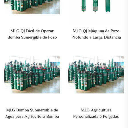
MLG QJ Fácil de Operar
MLG QJ Máquina de Pozo
Bomba Sumergible de Pozo
Profundo a Larga Distancia
Profundo para la Comodidad
Motor Centrífugo
del Usuario
Submersible para Riego
Subterráneo
MLG Bomba Submersible de
MLG Agricultura
Agua para Agricultura Bomba
Personalizada 3 Pulgadas
Eléctrica de Pozo Pequeña
Bomba Sumergible Eléctrica