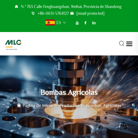
N.º 763 Calle Fenghuangshan, Weihai, Provincia de Shandong
+86-0631-5764127
[email protected]
ES
Bombas Agrícolas
Página de Inicio
>
Productos
>
Bombas Agrícolas