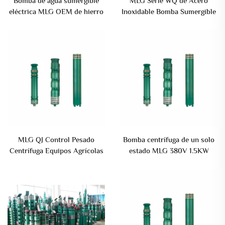
Bomba de agua sumergible
MLG Serie WQ de Acero
eléctrica MLG OEM de hierro
Inoxidable Bomba Sumergible
fundido de un solo estado
de Gran Flujo Personalizada
agitador bomba de desagüe
con Tipo Cerrado
aguas residuales
MLG QJ Control Pesado
Bomba centrífuga de un solo
Centrífuga Equipos Agrícolas
estado MLG 380V 1.5KW
Piezas Material de Fundición
antiatascable sumergible de
de Hierro Bomba Sumergible
fundición de hierro para
de Agua
drenaje