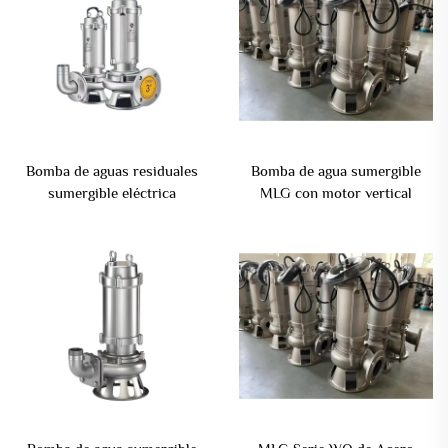
Bomba de aguas residuales
Bomba de agua sumergible
sumergible eléctrica
MLG con motor vertical
centrífuga vertical en línea de
impulsado por bomba de lodo
hierro fundido MLG de alta
sumergible
presión 0.75-15kw agua sucia