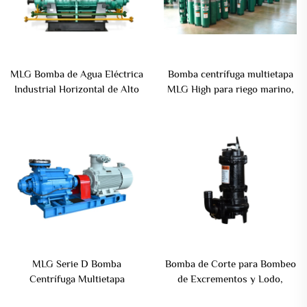
MLG Bomba de Agua Eléctrica
Bomba centrífuga multietapa
Industrial Horizontal de Alto
MLG High para riego marino,
Levante Acero Inoxidable
agricultura, industria
Fundición de Hierro
automotriz, bomba eléctrica
Multietapa Precio de Bomba
de pozo profundo
Centrífuga para Alimentación
de Caldera
MLG Serie D Bomba
Bomba de Corte para Bombeo
Centrífuga Multietapa
de Excrementos y Lodo,
Horizontal a Prueba de
Bomba Sumergible de