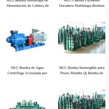
MLG Bomba Multietapa de
MLG Calidad Excelente
Alimentación de Caldera de
Duradera Multietapa Bombas
Alta Presión Horizontal de
de Pozo de Hierro Fundido
5.5-440kw
Alto Flujo QJ Bombas de
Riego para Pozos Profundos
MLG Bomba de Agua
MLG Bomba Sumergible para
Centrífuga Accionada por
Pozos Modelo Qj Bomba de
Correa y Polea Eléctrica
Pozo Profundo Bombas de
Industrial Estándar ISO
Agua para Pozos Profundos
Central Eléctrica Suministro
de Agua a la Ciudad
Metalurgia