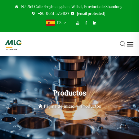
N.º 763 Calle Fenghuangshan, Weihai, Provincia de Shandong
+86-0631-5764127
[email protected]
ES
Productos
Página de Inicio
>
Productos