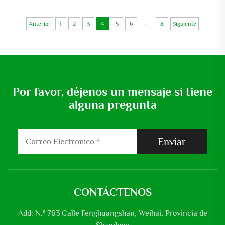
Explosiones
Purificación de Aguas
Residuales de Tipo de Corte,
Reamer de Aleación de Tres
...
Anterior
1
2
3
4
5
6
8
Siguiente
Hojas 380v
Por favor, déjenos un mensaje si tiene
alguna pregunta
Enviar
CONTÁCTENOS
Add: N.º 763 Calle Fenghuangshan, Weihai, Provincia de