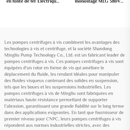
en fonte de fer Électrique
monostage MLG 380V
5CV/10CV Pression basse
1.5KW sans encombrement
Théorie centrifuge
en fonte de fer submersible
Traitement des eaux usées
Puits profond Boue
Les pompes centrifuges à vis combinent les avantages des
technologies à vis et centrifuge, et la société Shandong
Mingliu Pump Technology Co., Ltd. est un fabricant leader de
pompes centrifuges à vis. Ces pompes centrifuges à vis sont
équipées d’un rotor en forme de vis qui améliore le
déplacement du fluide, les rendant idéales pour manipuler
des fluides visqueux contenant des solides en suspension,
tels que les boues et les suspensions industrielles. Les
pompes centrifuges à vis de Mingliu sont fabriquées en
matériaux haute résistance permettant de supporter
l’abrasion, garantissant une grande fiabilité sur le long terme
dans des applications exigeantes. En tant que fournisseur de
premier niveau pour CNPC, leurs pompes centrifuges à vis
répondent aux normes industrielles strictes, avec des