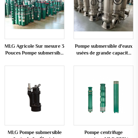
MLG Agricole Sur mesure 3
Pompe submersible d'eaux
Pouces Pompe submersible
usées de grande capacité
électrique 7,5 CV Pompe
en acier inoxydable série
submersible Pompe
WQ sur mesure avec type
submersible
fermé
MLG Pompe submersible
Pompe centrifuge