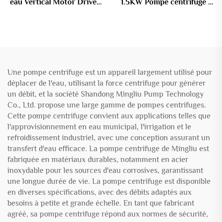
eau Vertical Motor Driven
1.5KW Pompe centrifuge à
Pompe submersible à boue
eaux usées Anti-bouchage
Pompe de drainage en
fonte de fer pour eaux
usées
Une pompe centrifuge est un appareil largement utilisé pour
déplacer de l'eau, utilisant la force centrifuge pour générer
un débit, et la société Shandong Mingliu Pump Technology
Co., Ltd. propose une large gamme de pompes centrifuges.
Cette pompe centrifuge convient aux applications telles que
l'approvisionnement en eau municipal, l'irrigation et le
refroidissement industriel, avec une conception assurant un
transfert d'eau efficace. La pompe centrifuge de Mingliu est
fabriquée en matériaux durables, notamment en acier
inoxydable pour les sources d'eau corrosives, garantissant
une longue durée de vie. La pompe centrifuge est disponible
en diverses spécifications, avec des débits adaptés aux
besoins à petite et grande échelle. En tant que fabricant
agréé, sa pompe centrifuge répond aux normes de sécurité,