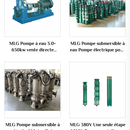
MLG Pompe à eau 3.0-
MLG Pompe submersible à
630kw vente directe
eau Pompe électrique pour
d'usine pompe à eau
puits agricoles Pompe à
industrielle à haute
eau de petite taille
pression
MLG Pompe submersible à
MLG 380V Une seule étape